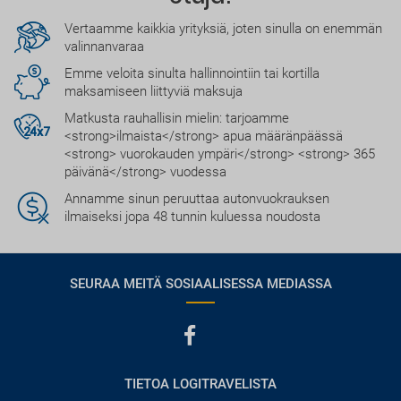
Vertaamme kaikkia yrityksiä, joten sinulla on enemmän
valinnanvaraa
Emme veloita sinulta hallinnointiin tai kortilla
maksamiseen liittyviä maksuja
Matkusta rauhallisin mielin: tarjoamme
<strong>ilmaista</strong> apua määränpäässä
<strong> vuorokauden ympäri</strong> <strong> 365
päivänä</strong> vuodessa
Annamme sinun peruuttaa autonvuokrauksen
ilmaiseksi jopa 48 tunnin kuluessa noudosta
SEURAA MEITÄ SOSIAALISESSA MEDIASSA
TIETOA LOGITRAVELISTA