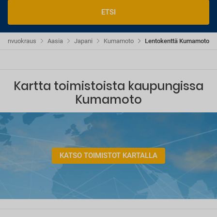
ETSI
utonvuokraus
Aasia
Japani
Kumamoto
Lentokenttä Kumamoto
Kartta toimistoista kaupungissa
Kumamoto
KATSO TOIMISTOT KARTALLA