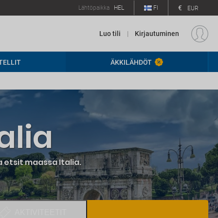
€
Lähtöpaikka
HEL
FI
EUR
Luo tili
|
Kirjautuminen
TELLIT
ÄKKILÄHDÖT
alia
 etsit maassa Italia.