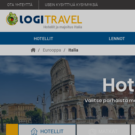
OTA YHTEYTTÄ
USEIN KYSYTTYJÄ KYSYMYKSIÄ
Hotellit ja majoitus Italia
HOTELLIT
LENNOT
/
Eurooppa
/
Italia
Hot
Valitse parhaista ma