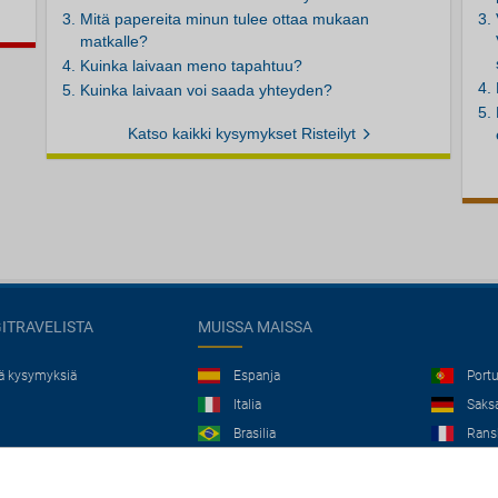
Mitä papereita minun tulee ottaa mukaan
matkalle?
Kuinka laivaan meno tapahtuu?
Kuinka laivaan voi saada yhteyden?
Katso kaikki kysymykset Risteilyt
GITRAVELISTA
MUISSA MAISSA
jä kysymyksiä
Espanja
Portu
Italia
Saks
Brasilia
Rans
Iso-Britannia
Mexi
Europe