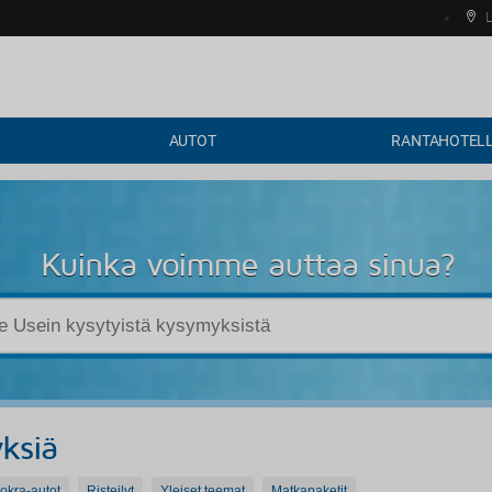
L
AUTOT
RANTAHOTELL
Kuinka voimme auttaa sinua?
ksiä
okra-autot
Risteilyt
Yleiset teemat
Matkapaketit