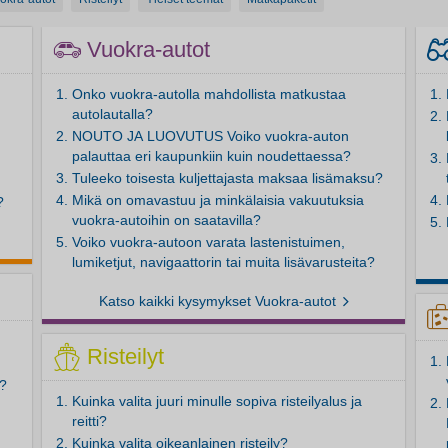
Vuokra-autot
Onko vuokra-autolla mahdollista matkustaa
autolautalla?
NOUTO JA LUOVUTUS Voiko vuokra-auton
palauttaa eri kaupunkiin kuin noudettaessa?
Tuleeko toisesta kuljettajasta maksaa lisämaksu?
Mikä on omavastuu ja minkälaisia vakuutuksia
?
vuokra-autoihin on saatavilla?
Voiko vuokra-autoon varata lastenistuimen,
lumiketjut, navigaattorin tai muita lisävarusteita?
Katso kaikki kysymykset Vuokra-autot
Risteilyt
a?
Kuinka valita juuri minulle sopiva risteilyalus ja
reitti?
Kuinka valita oikeanlainen risteily?