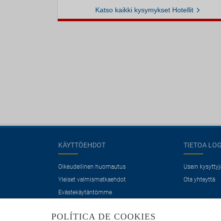
Katso kaikki kysymykset Hotellit
KÄYTTÖEHDOT
TIETOA LO
Oikeudellinen huomautus
Usein kysytty
Yleiset valmismatkaehdot
Ota yhteyttä
Evästekäytäntömme
POLÍTICA DE COOKIES