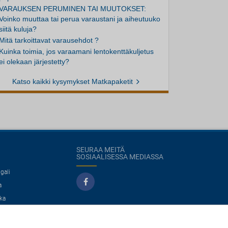
VARAUKSEN PERUMINEN TAI MUUTOKSET:
Voinko muuttaa tai perua varaustani ja aiheutuuko
siitä kuluja?
Mitä tarkoittavat varausehdot ?
Kuinka toimia, jos varaamani lentokenttäkuljetus
ei olekaan järjestetty?
Katso kaikki kysymykset Matkapaketit
SEURAA MEITÄ
SOSIAALISESSA MEDIASSA
gali
a
ka
co