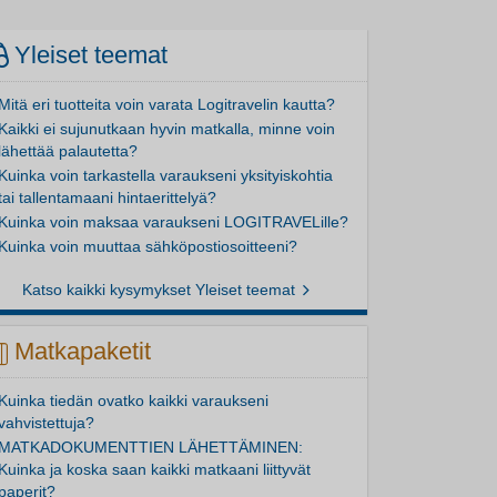
Yleiset teemat
Mitä eri tuotteita voin varata Logitravelin kautta?
Kaikki ei sujunutkaan hyvin matkalla, minne voin
lähettää palautetta?
Kuinka voin tarkastella varaukseni yksityiskohtia
tai tallentamaani hintaerittelyä?
Kuinka voin maksaa varaukseni LOGITRAVELille?
Kuinka voin muuttaa sähköpostiosoitteeni?
Katso kaikki kysymykset Yleiset teemat
Matkapaketit
Kuinka tiedän ovatko kaikki varaukseni
vahvistettuja?
MATKADOKUMENTTIEN LÄHETTÄMINEN:
Kuinka ja koska saan kaikki matkaani liittyvät
paperit?