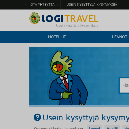
OTA YHTEYTTÄ
USEIN KYSYTTYJÄ KYSYMYKSIÄ
Usein kysyttyjä kysymyksiä
HOTELLIT
LENNOT
Usein kysyttyjä kysymy
Kysymykset tuotelinjan mukaan:
Lennot
Hotellit
Vu