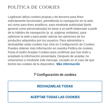
tai kirjaudu sisään napsauttamalla
POLÍTICA DE COOKIES
Logitravel utiliza cookies propias y de terceros para fines
estrictamente funcionales, permitiendo la navegación en la web,
así como para fines analíticos, para mostrarte publicidad (tanto
general como personalizada) en base a un perfil elaborado a partir
de tu hábitos de navegación (p. ej. páginas visitadas), para
Oletko unohtanut salasanan?
Ei vielä tiliä? Korjaa tilanne
optimizar la web y para poder valorar las opiniones de los
productos adquiridos por los usuarios. Para administrar o
klikkaa tästä
Rekisteröidy nyt
deshabilitar estas cookies haz click en Configuración de Cookies.
Puedes obtener más información en nuestra Política de cookies.
Pulsa el botón Aceptar Cookies para confirmar que has leído y
aceptado la información presentada. Después de aceptar, no
volveremos a mostrarte este mensaje, excepto en el caso de que
borres las cookies de tu dispositivo.
Más información
Configuración de cookies
RECHAZARLAS TODAS
ACEPTAR TODAS LAS COOKIES