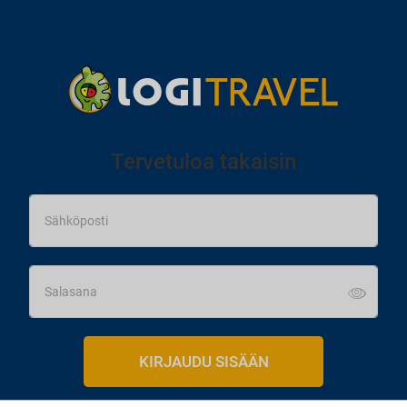
Tervetuloa takaisin
KIRJAUDU SISÄÄN