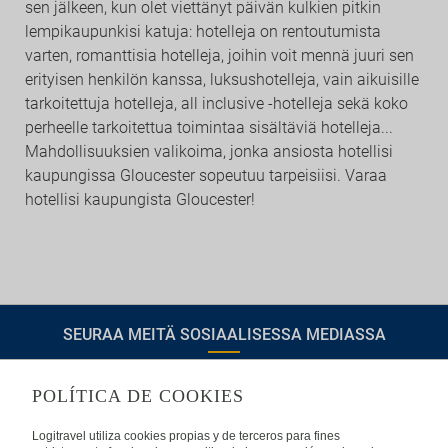
sen jälkeen, kun olet viettänyt päivän kulkien pitkin
lempikaupunkisi katuja: hotelleja on rentoutumista
varten, romanttisia hotelleja, joihin voit mennä juuri sen
erityisen henkilön kanssa, luksushotelleja, vain aikuisille
tarkoitettuja hotelleja, all inclusive -hotelleja sekä koko
perheelle tarkoitettua toimintaa sisältäviä hotelleja...
Mahdollisuuksien valikoima, jonka ansiosta hotellisi
kaupungissa Gloucester sopeutuu tarpeisiisi. Varaa
hotellisi kaupungista Gloucester!
SEURAA MEITÄ SOSIAALISESSA MEDIASSA
POLÍTICA DE COOKIES
TIETOA LOGITRAVELISTA
Logitravel utiliza cookies propias y de terceros para fines