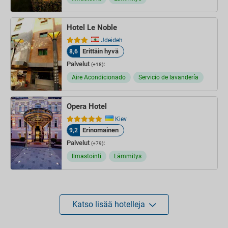
Hotel Le Noble
Jdeideh
Erittäin hyvä
8,6
Palvelut
:
(+18)
Aire Acondicionado
Servicio de lavandería
Opera Hotel
Kiev
Erinomainen
9,2
Palvelut
:
(+79)
Ilmastointi
Lämmitys
Katso lisää hotelleja