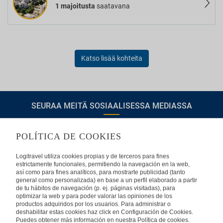
1 majoitusta
saatavana
Katso lisää kohteita
SEURAA MEITÄ SOSIAALISESSA MEDIASSA
POLÍTICA DE COOKIES
TIETOA LOGITRAVELISTA
Logitravel utiliza cookies propias y de terceros para fines
estrictamente funcionales, permitiendo la navegación en la web,
así como para fines analíticos, para mostrarte publicidad (tanto
Usein kysyttyjä kysymyksiä
Ota yhteyttä
general como personalizada) en base a un perfil elaborado a partir
de tu hábitos de navegación (p. ej. páginas visitadas), para
KÄYTTÖEHDOT
optimizar la web y para poder valorar las opiniones de los
productos adquiridos por los usuarios. Para administrar o
deshabilitar estas cookies haz click en Configuración de Cookies.
Oikeudellinen huomautus
Yleiset valmismatkaehdot
Puedes obtener más información en nuestra Política de cookies.