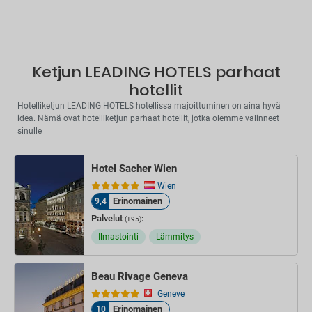
Ketjun LEADING HOTELS parhaat
hotellit
Hotelliketjun LEADING HOTELS hotellissa majoittuminen on aina hyvä
idea. Nämä ovat hotelliketjun parhaat hotellit, jotka olemme valinneet
sinulle
Hotel Sacher Wien
Wien
Erinomainen
9,4
Palvelut
:
(+95)
Ilmastointi
Lämmitys
Beau Rivage Geneva
Geneve
Erinomainen
10