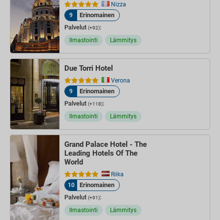
Nizza
Erinomainen
9
Palvelut
:
(+92)
Ilmastointi
Lämmitys
Due Torri Hotel
Verona
Erinomainen
9
Palvelut
:
(+118)
Ilmastointi
Lämmitys
Grand Palace Hotel - The
Leading Hotels Of The
World
Riika
Erinomainen
10
Palvelut
:
(+91)
Ilmastointi
Lämmitys