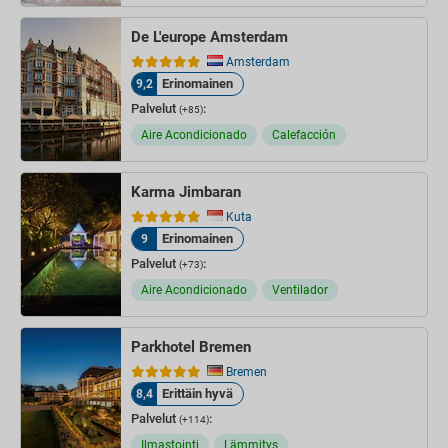
De L'europe Amsterdam
Amsterdam
Erinomainen
9,2
Palvelut
:
(+85)
Aire Acondicionado
Calefacción
Karma Jimbaran
Kuta
Erinomainen
9
Palvelut
:
(+73)
Aire Acondicionado
Ventilador
Parkhotel Bremen
Bremen
Erittäin hyvä
8,4
Palvelut
:
(+114)
Ilmastointi
Lämmitys