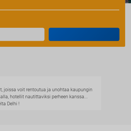
llit, joissa voit rentoutua ja unohtaa kaupungin
alalla, hotellit nautittaviksi perheen kanssa...
ta Delhi !