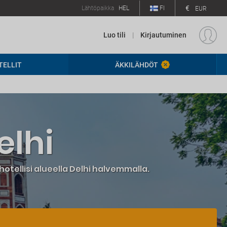
€
Lähtöpaikka
HEL
FI
EUR
Luo tili
|
Kirjautuminen
TELLIT
ÄKKILÄHDÖT
elhi
 hotellisi alueella Delhi halvemmalla.