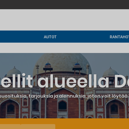
AUTOT
RANTAHO
ellit alueella D
 suosituksia, tarjouksia ja alennuksia, joten voit löytää