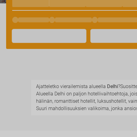
Ajatteletko vierailemista alueella
Delhi
?Suositt
Alueella Delhi on paljon hotellivaihtoehtoja, joi
hälinän, romanttiset hotellit, luksushotellit, vain 
Suuri mahdollisuuksien valikoima, jonka ansiosta 