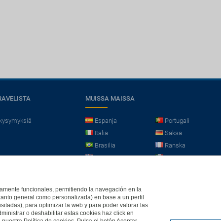
RAVELISTA
MUISSA MAISSA
 kysymyksiä
Espanja
Portugali
Italia
Saksa
Brasilia
Ranska
Iso-Britannia
Mexico
Europe
ictamente funcionales, permitiendo la navegación en la
(tanto general como personalizada) en base a un perfil
isitadas), para optimizar la web y para poder valorar las
Legal , Y-tunnus 2559611-1, KuVi 2843/13/U. Kaikki oikeudet pidätetään.
ministrar o deshabilitar estas cookies haz click en