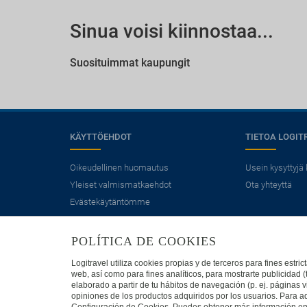
Sinua voisi kiinnostaa...
Suosituimmat kaupungit
KÄYTTÖEHDOT
TIETOA LOGIT
Oikeudellinen huomautus
Usein kysyttyjä
Yleiset valmismatkaehdot
Ota yhteyttä
Evästekäytäntömme
POLÍTICA DE COOKIES
Logitravel utiliza cookies propias y de terceros para fines estr
web, así como para fines analíticos, para mostrarte publicidad 
elaborado a partir de tu hábitos de navegación (p. ej. páginas v
opiniones de los productos adquiridos por los usuarios. Para ad