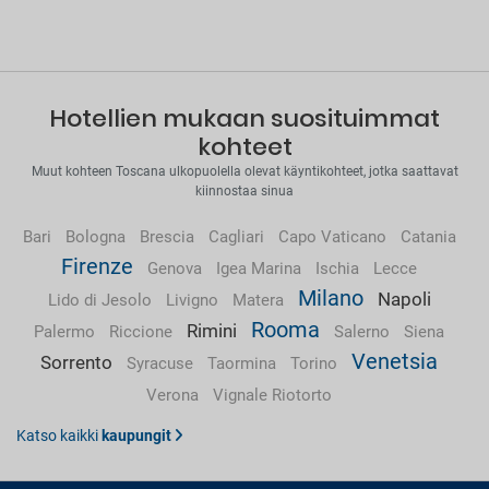
Hotellien mukaan suosituimmat
kohteet
Muut kohteen Toscana ulkopuolella olevat käyntikohteet, jotka saattavat
kiinnostaa sinua
Bari
Bologna
Brescia
Cagliari
Capo Vaticano
Catania
Firenze
Genova
Igea Marina
Ischia
Lecce
Milano
Napoli
Lido di Jesolo
Livigno
Matera
Rooma
Rimini
Palermo
Riccione
Salerno
Siena
Venetsia
Sorrento
Syracuse
Taormina
Torino
Verona
Vignale Riotorto
Katso kaikki
kaupungit