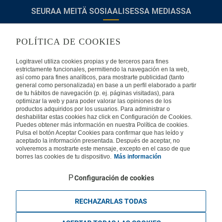
SEURAA MEITÄ SOSIAALISESSA MEDIASSA
POLÍTICA DE COOKIES
TIETOA LOGITRAVELISTA
Logitravel utiliza cookies propias y de terceros para fines
estrictamente funcionales, permitiendo la navegación en la web,
así como para fines analíticos, para mostrarte publicidad (tanto
Usein kysyttyjä kysymyksiä
Ota yhteyttä
general como personalizada) en base a un perfil elaborado a partir
de tu hábitos de navegación (p. ej. páginas visitadas), para
KÄYTTÖEHDOT
optimizar la web y para poder valorar las opiniones de los
productos adquiridos por los usuarios. Para administrar o
deshabilitar estas cookies haz click en Configuración de Cookies.
Oikeudellinen huomautus
Yleiset valmismatkaehdot
Puedes obtener más información en nuestra Política de cookies.
Evästekäytäntömme
Pulsa el botón Aceptar Cookies para confirmar que has leído y
aceptado la información presentada. Después de aceptar, no
MUISSA MAISSA
volveremos a mostrarte este mensaje, excepto en el caso de que
borres las cookies de tu dispositivo.
Más información
Espanja
Portugali
Italia
Saksa
Brasilia
Ranska
Configuración de cookies
Iso-Britannia
Mexico
Europe
RECHAZARLAS TODAS