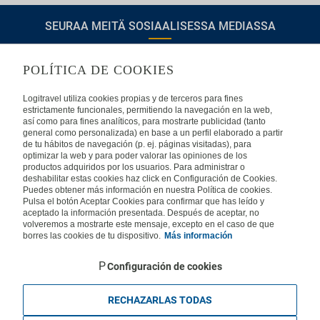
SEURAA MEITÄ SOSIAALISESSA MEDIASSA
POLÍTICA DE COOKIES
TIETOA LOGITRAVELISTA
Logitravel utiliza cookies propias y de terceros para fines
estrictamente funcionales, permitiendo la navegación en la web,
así como para fines analíticos, para mostrarte publicidad (tanto
Usein kysyttyjä kysymyksiä
Ota yhteyttä
general como personalizada) en base a un perfil elaborado a partir
de tu hábitos de navegación (p. ej. páginas visitadas), para
KÄYTTÖEHDOT
optimizar la web y para poder valorar las opiniones de los
productos adquiridos por los usuarios. Para administrar o
deshabilitar estas cookies haz click en Configuración de Cookies.
Oikeudellinen huomautus
Yleiset valmismatkaehdot
Puedes obtener más información en nuestra Política de cookies.
Evästekäytäntömme
Pulsa el botón Aceptar Cookies para confirmar que has leído y
aceptado la información presentada. Después de aceptar, no
MUISSA MAISSA
volveremos a mostrarte este mensaje, excepto en el caso de que
borres las cookies de tu dispositivo.
Más información
Espanja
Portugali
Italia
Saksa
Brasilia
Ranska
Configuración de cookies
Iso-Britannia
Mexico
Europe
RECHAZARLAS TODAS