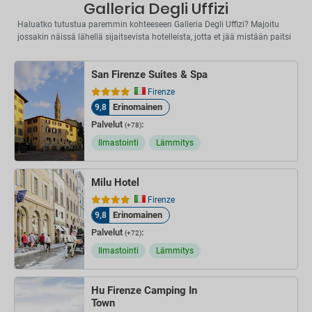
Galleria Degli Uffizi
Haluatko tutustua paremmin kohteeseen Galleria Degli Uffizi? Majoitu
jossakin näissä lähellä sijaitsevista hotelleista, jotta et jää mistään paitsi
San Firenze Suites & Spa
Firenze
Erinomainen
9,8
Palvelut
:
(+78)
Ilmastointi
Lämmitys
Milu Hotel
Firenze
Erinomainen
9,8
Palvelut
:
(+72)
Ilmastointi
Lämmitys
Hu Firenze Camping In
Town