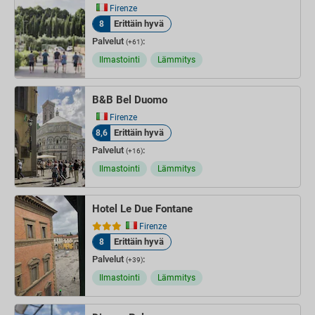
Firenze
Erittäin hyvä
8
Palvelut
:
(+61)
Ilmastointi
Lämmitys
B&B Bel Duomo
Firenze
Erittäin hyvä
8,6
Palvelut
:
(+16)
Ilmastointi
Lämmitys
Hotel Le Due Fontane
Firenze
Erittäin hyvä
8
Palvelut
:
(+39)
Ilmastointi
Lämmitys