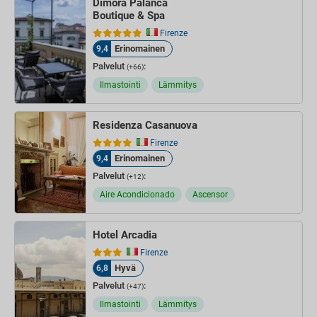
Dimora Palanca
Boutique & Spa
Firenze
Erinomainen
9,4
Palvelut
:
(+66)
Ilmastointi
Lämmitys
Residenza Casanuova
Firenze
Erinomainen
9,4
Palvelut
:
(+12)
Aire Acondicionado
Ascensor
Hotel Arcadia
Firenze
Hyvä
6,8
Palvelut
:
(+47)
Ilmastointi
Lämmitys