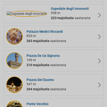
Ospedale degli Innocenti
958 m
223 majoitusta
saatavana
Palazzo Medici Riccardi
820 m
263 majoitusta
saatavana
Piazza De Ua Signoria
109 m
210 majoitusta
saatavana
Piazza Del Duomo
547 m
264 majoitusta
saatavana
Ponte Vecchio