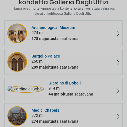
kohdetta Galleria Degli Uffizi
Nämä ovat muita kiinnostavia kohteita, joita et voi jättää väliin, jos
vierailet kohteessa Galleria Degli Uffizi
Archaeological Museum
974 m
178 majoitusta
saatavana
Bargello Palace
260 m
209 majoitusta
saatavana
Giardino di Boboli
914 m
44 majoitusta
saatavana
Medici Chapels
772 m
274 majoitusta
saatavana