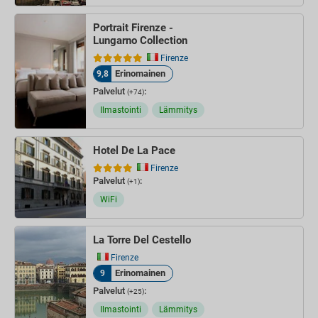
Portrait Firenze -
Lungarno Collection
Firenze
Erinomainen
9,8
Palvelut
:
(+74)
Ilmastointi
Lämmitys
Hotel De La Pace
Firenze
Palvelut
:
(+1)
WiFi
La Torre Del Cestello
Firenze
Erinomainen
9
Palvelut
:
(+25)
Ilmastointi
Lämmitys