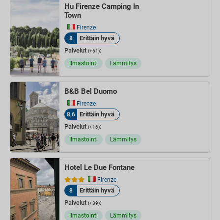
Hu Firenze Camping In
Town
Firenze
Erittäin hyvä
8
Palvelut
:
(+61)
Ilmastointi
Lämmitys
B&B Bel Duomo
Firenze
Erittäin hyvä
8,6
Palvelut
:
(+16)
Ilmastointi
Lämmitys
Hotel Le Due Fontane
Firenze
Erittäin hyvä
8
Palvelut
:
(+39)
Ilmastointi
Lämmitys