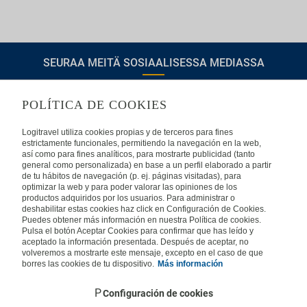
SEURAA MEITÄ SOSIAALISESSA MEDIASSA
POLÍTICA DE COOKIES
TIETOA LOGITRAVELISTA
Logitravel utiliza cookies propias y de terceros para fines
estrictamente funcionales, permitiendo la navegación en la web,
así como para fines analíticos, para mostrarte publicidad (tanto
Usein kysyttyjä kysymyksiä
Ota yhteyttä
general como personalizada) en base a un perfil elaborado a partir
de tu hábitos de navegación (p. ej. páginas visitadas), para
KÄYTTÖEHDOT
optimizar la web y para poder valorar las opiniones de los
productos adquiridos por los usuarios. Para administrar o
deshabilitar estas cookies haz click en Configuración de Cookies.
Oikeudellinen huomautus
Yleiset valmismatkaehdot
Puedes obtener más información en nuestra Política de cookies.
Evästekäytäntömme
Pulsa el botón Aceptar Cookies para confirmar que has leído y
aceptado la información presentada. Después de aceptar, no
MUISSA MAISSA
volveremos a mostrarte este mensaje, excepto en el caso de que
borres las cookies de tu dispositivo.
Más información
Espanja
Portugali
Italia
Saksa
Brasilia
Ranska
Configuración de cookies
Iso-Britannia
Mexico
Europe