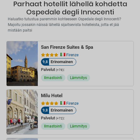
Parhaat hotellit lähellä kohdetta
Ospedale degli Innocenti
Haluatko tutustua paremmin kohteeseen Ospedale degli Innocenti?
Majoitu jossakin näissä lähellä sijaitsevista hotelleista, jotta et jää
mistään paitsi
San Firenze Suites & Spa
Firenze
Erinomainen
9,8
Palvelut
:
(+78)
Ilmastointi
Lämmitys
Milu Hotel
Firenze
Erinomainen
9,8
Palvelut
:
(+72)
Ilmastointi
Lämmitys