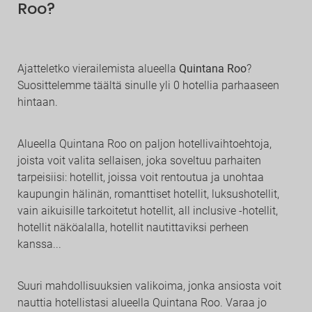
Roo?
Ajatteletko vierailemista alueella
Quintana Roo
?
Suosittelemme täältä sinulle yli 0 hotellia parhaaseen
hintaan.
Alueella Quintana Roo on paljon hotellivaihtoehtoja,
joista voit valita sellaisen, joka soveltuu parhaiten
tarpeisiisi: hotellit, joissa voit rentoutua ja unohtaa
kaupungin hälinän, romanttiset hotellit, luksushotellit,
vain aikuisille tarkoitetut hotellit, all inclusive -hotellit,
hotellit näköalalla, hotellit nautittaviksi perheen
kanssa...
Suuri mahdollisuuksien valikoima, jonka ansiosta voit
nauttia hotellistasi alueella Quintana Roo. Varaa jo