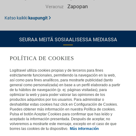
Zapopan
Veracruz
Katso kaikki
kaupungit
SEURAA MEITÄ SOSIAALISESSA MEDIASSA
POLÍTICA DE COOKIES
TIETOA LOGITRAVELISTA
Logitravel utiliza cookies propias y de terceros para fines
estrictamente funcionales, permitiendo la navegación en la web,
así como para fines analíticos, para mostrarte publicidad (tanto
Usein kysyttyjä kysymyksiä
Ota yhteyttä
general como personalizada) en base a un perfil elaborado a partir
de tu hábitos de navegación (p. ej. páginas visitadas), para
KÄYTTÖEHDOT
optimizar la web y para poder valorar las opiniones de los
productos adquiridos por los usuarios. Para administrar o
deshabilitar estas cookies haz click en Configuración de Cookies.
Oikeudellinen huomautus
Yleiset valmismatkaehdot
Puedes obtener más información en nuestra Política de cookies.
Evästekäytäntömme
Pulsa el botón Aceptar Cookies para confirmar que has leído y
aceptado la información presentada. Después de aceptar, no
MUISSA MAISSA
volveremos a mostrarte este mensaje, excepto en el caso de que
borres las cookies de tu dispositivo.
Más información
Espanja
Portugali
Italia