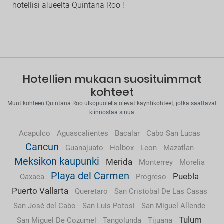
hotellisi alueelta Quintana Roo !
Hotellien mukaan suosituimmat
kohteet
Muut kohteen Quintana Roo ulkopuolella olevat käyntikohteet, jotka saattavat
kiinnostaa sinua
Acapulco
Aguascalientes
Bacalar
Cabo San Lucas
Cancun
Guanajuato
Holbox
Leon
Mazatlan
Meksikon kaupunki
Merida
Monterrey
Morelia
Playa del Carmen
Puebla
Oaxaca
Progreso
Puerto Vallarta
Queretaro
San Cristobal De Las Casas
San José del Cabo
San Luis Potosi
San Miguel Allende
Tulum
San Miguel De Cozumel
Tangolunda
Tijuana