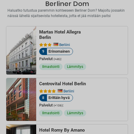
Berliner Dom
Haluatko tutustua paremmin kohteeseen Berliner Dom? Majoitu jossakin
näissä lähellä sijaitsevista hotelleista, jotta et jää mistään paitsi
Martas Hotel Allegra
Berlin
Berliini
Erinomainen
9
Palvelut
:
(+46)
Ilmastointi
Lämmitys
Centrovital Hotel Berlin
Berliini
Erittäin hyvä
8
Palvelut
:
(+106)
Ilmastointi
Lämmitys
Hotel Romy By Amano