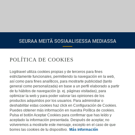
SEURAA MEITÄ SOSIAALISESSA MEDIASSA
POLÍTICA DE COOKIES
TIETOA LOGITRAVELISTA
Logitravel utiliza cookies propias y de terceros para fines
estrictamente funcionales, permitiendo la navegación en la web,
así como para fines analíticos, para mostrarte publicidad (tanto
Usein kysyttyjä kysymyksiä
Ota yhteyttä
general como personalizada) en base a un perfil elaborado a partir
de tu hábitos de navegación (p. ej. páginas visitadas), para
KÄYTTÖEHDOT
optimizar la web y para poder valorar las opiniones de los
productos adquiridos por los usuarios. Para administrar o
deshabilitar estas cookies haz click en Configuración de Cookies.
Oikeudellinen huomautus
Yleiset valmismatkaehdot
Puedes obtener más información en nuestra Política de cookies.
Evästekäytäntömme
Pulsa el botón Aceptar Cookies para confirmar que has leído y
aceptado la información presentada. Después de aceptar, no
MUISSA MAISSA
volveremos a mostrarte este mensaje, excepto en el caso de que
borres las cookies de tu dispositivo.
Más información