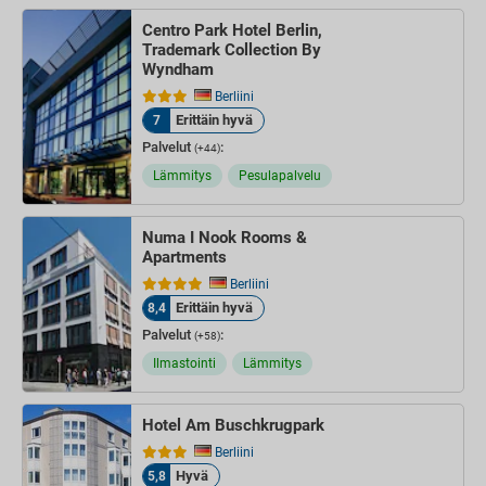
Centro Park Hotel Berlin,
Trademark Collection By
Wyndham
Berliini
Erittäin hyvä
7
Palvelut
:
(+44)
Lämmitys
Pesulapalvelu
Numa I Nook Rooms &
Apartments
Berliini
Erittäin hyvä
8,4
Palvelut
:
(+58)
Ilmastointi
Lämmitys
Hotel Am Buschkrugpark
Berliini
Hyvä
5,8