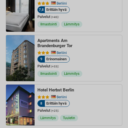
Berliini
Erittäin hyvä
7,8
Palvelut
:
(+46)
Ilmastointi
Lämmitys
Apartments Am
Brandenburger Tor
Berliini
Erinomainen
9
Palvelut
:
(+33)
Ilmastointi
Lämmitys
Hotel Herbst Berlin
Berliini
Erittäin hyvä
8
Palvelut
:
(+25)
Lämmitys
Tuuletin