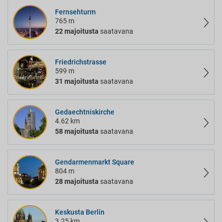
Fernsehturm
765 m
22 majoitusta
saatavana
Friedrichstrasse
599 m
31 majoitusta
saatavana
Gedaechtniskirche
4.62 km
58 majoitusta
saatavana
Gendarmenmarkt Square
804 m
28 majoitusta
saatavana
Keskusta Berlín
3.25 km