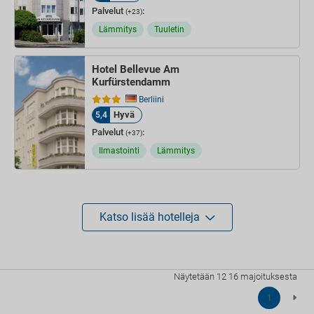
Palvelut
:
(+23)
Lämmitys
Tuuletin
Hotel Bellevue Am
Kurfürstendamm
Berliini
Hyvä
5,4
Palvelut
:
(+37)
Ilmastointi
Lämmitys
Katso lisää hotelleja
Näytetään 12 16 majoituksesta
1