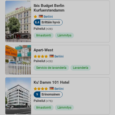
Ibis Budget Berlin
Kurfuerstendamm
Berliini
Erittäin hyvä
8,4
Palvelut
:
(+29)
Ilmastointi
Lämmitys
Apart-West
Berliini
Palvelut
:
(+23)
Servicio de lavandería
Lavandería
Ku' Damm 101 Hotel
Berliini
Erinomainen
9
Palvelut
:
(+75)
Ilmastointi
Lämmitys