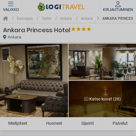
VALIKKO
KIRJAUTUMINEN
ANKARA PRINCESS
Eurooppa
Turkki
Ankara
Ankara
Ankara Princess Hotel
Ankara
Katso kuvat (26)
Mielipiteet
Huoneet
Sijainti
Palvelut