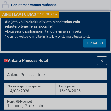
Peru tämän varaus rauhassa.
AINUTLAATUISIAS
TARJOUKSIA
Älä jätä väliin
eksklusiivista hinnoittelua vain
rekisteröityneille asiakkaille!
Aloita sessio parhaimpien tarjouksien avaamiseksi
* Alennus koskee vain joitakin listalla olevista majoituspaikoista
KIRJAUDU
Ankara Princess Hotel
Ankara Princess Hotel
Sisäänkirjautumispäivä
Lähtöpäivä
14/08/2026
16/08/2026
Henkilöt/Huoneet
1
huone
,
2
aikuista