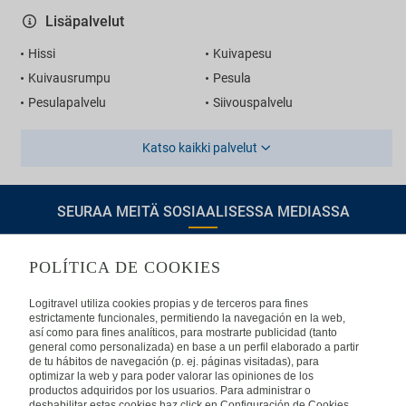
Lisäpalvelut
Hissi
Kuivapesu
Kuivausrumpu
Pesula
Pesulapalvelu
Siivouspalvelu
Katso kaikki palvelut
SEURAA MEITÄ SOSIAALISESSA MEDIASSA
POLÍTICA DE COOKIES
TIETOA LOGITRAVELISTA
Logitravel utiliza cookies propias y de terceros para fines
estrictamente funcionales, permitiendo la navegación en la web,
así como para fines analíticos, para mostrarte publicidad (tanto
Usein kysyttyjä kysymyksiä
Ota yhteyttä
general como personalizada) en base a un perfil elaborado a partir
de tu hábitos de navegación (p. ej. páginas visitadas), para
KÄYTTÖEHDOT
optimizar la web y para poder valorar las opiniones de los
productos adquiridos por los usuarios. Para administrar o
deshabilitar estas cookies haz click en Configuración de Cookies.