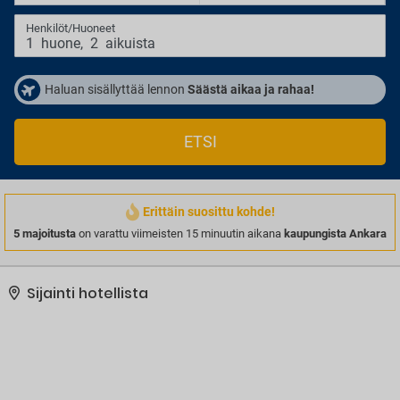
Henkilöt/Huoneet
1
huone
,
2
aikuista
Haluan sisällyttää lennon
Säästä aikaa ja rahaa!
ETSI
Erittäin suosittu kohde!
5 majoitusta
on varattu viimeisten 15 minuutin aikana
kaupungista Ankara
Sijainti hotellista