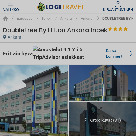
VALIKKO
KIRJAUTUMINEN
DOUBLETREE BY HI
Eurooppa
Turkki
Ankara
Ankara
Doubletree By Hilton Ankara Incek
Ankara
Katso
Erittäin hyvä
kommentit
Katso kuvat (31)