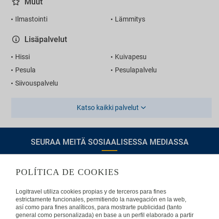
Muut
Ilmastointi
Lämmitys
Lisäpalvelut
Hissi
Kuivapesu
Pesula
Pesulapalvelu
Siivouspalvelu
Katso kaikki palvelut
SEURAA MEITÄ SOSIAALISESSA MEDIASSA
POLÍTICA DE COOKIES
TIETOA LOGITRAVELISTA
Logitravel utiliza cookies propias y de terceros para fines
estrictamente funcionales, permitiendo la navegación en la web,
así como para fines analíticos, para mostrarte publicidad (tanto
Usein kysyttyjä kysymyksiä
Ota yhteyttä
general como personalizada) en base a un perfil elaborado a partir