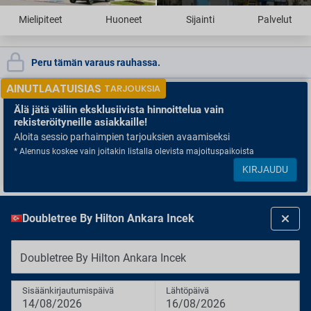
Mielipiteet
Huoneet
Sijainti
Palvelut
Peru tämän varaus rauhassa.
AINUTLAATUISIAS
TARJOUKSIA
Älä jätä väliin
eksklusiivista hinnoittelua vain
rekisteröityneille asiakkaille!
Aloita sessio parhaimpien tarjouksien avaamiseksi
* Alennus koskee vain joitakin listalla olevista majoituspaikoista
KIRJAUDU
Doubletree By Hilton Ankara Incek
Doubletree By Hilton Ankara Incek
Sisäänkirjautumispäivä
Lähtöpäivä
14/08/2026
16/08/2026