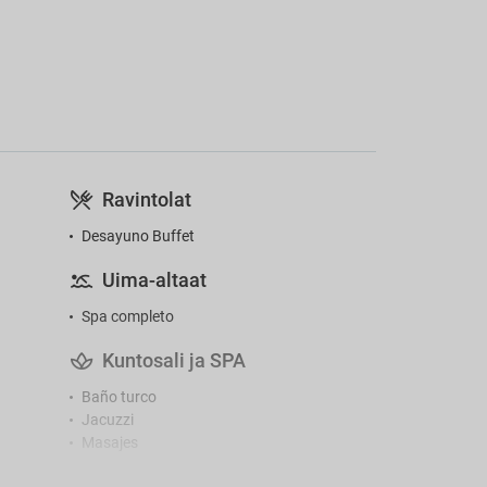
Ravintolat
Desayuno Buffet
Uima-altaat
Spa completo
Kuntosali ja SPA
Baño turco
Jacuzzi
Masajes
Sauna