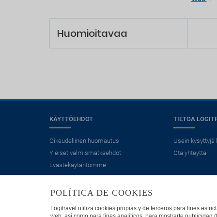
Recepc
Py
Huomioitavaa
Cerca d
Gratis 
Parkin
Tu
No est
KÄYTTÖEHDOT
TIETOA LOGIT
Oikeudellinen huomautus
Usein kysyttyjä
Yleiset valmismatkaehdot
Ota yhteyttä
Evästekäytäntömme
×
Etsitkö lentoja?
POLÍTICA DE COOKIES
Logitravel utiliza cookies propias y de terceros para fines estr
web, así como para fines analíticos, para mostrarte publicidad 