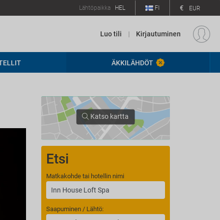
€
Lähtöpaikka
HEL
FI
EUR
Luo tili
|
Kirjautuminen
TELLIT
ÄKKILÄHDÖT
Katso kartta
Etsi
Matkakohde tai hotellin nimi
Saapuminen / Lähtö: