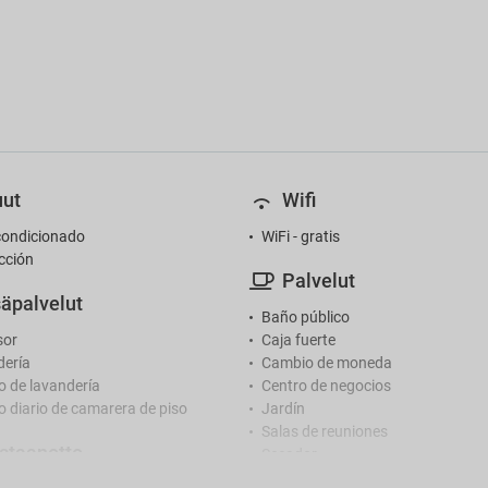
ut
Wifi
condicionado
WiFi - gratis
cción
Palvelut
säpalvelut
Baño público
sor
Caja fuerte
ería
Cambio de moneda
io de lavandería
Centro de negocios
io diario de camarera de piso
Jardín
Salas de reuniones
staanotto
Secador
Servicio de despertador