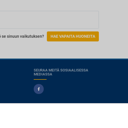
Spa
Esteettömyys
Acceso en silla de ruedas
Habitación accesible
ö se sinuun vaikutuksen?
HAE VAPAITA HUONEITA
SEURAA MEITÄ SOSIAALISESSA
MEDIASSA