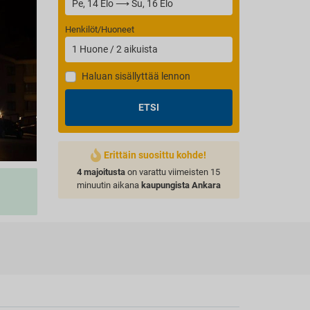
Henkilöt/Huoneet
1
Huone
/
2
aikuista
Haluan sisällyttää lennon
ETSI
Erittäin suosittu kohde!
4 majoitusta
on varattu viimeisten 15
minuutin aikana
kaupungista Ankara