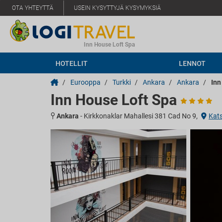
OTA YHTEYTTÄ
USEIN KYSYTTYJÄ KYSYMYKSIÄ
Inn House Loft Spa
HOTELLIT
LENNOT
/
Eurooppa
/
Turkki
/
Ankara
/
Ankara
/
Inn
Inn House Loft Spa
Ankara
-
Kirkkonaklar Mahallesi 381 Cad No 9,
Kats