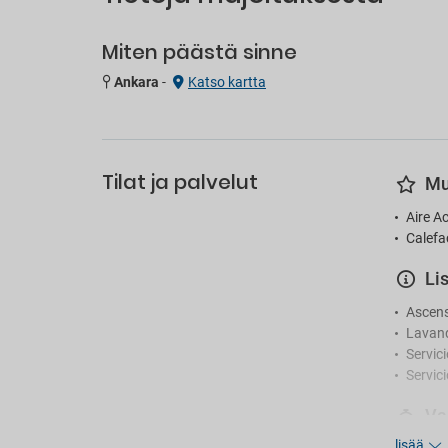
Miten päästä sinne
Ankara
-
Katso kartta
Tilat ja palvelut
Mu
Aire A
Calefa
Li
Ascen
Lavand
Servic
Servic
Va
lisää