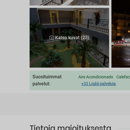
Katso kuvat (23)
Suosituimmat
Aire Acondicionado
Calefac
palvelut:
+32 Lisää palveluja
Tietoja majoituksesta