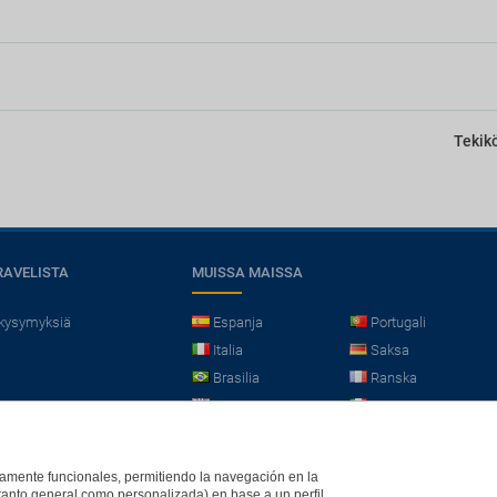
ión 24 horas
Servicio de habitaciones
Terraza
säköinti
Baarit
el hotel
cerca del hotel
Café / té en áreas comunes
g
Snack-bar
Tekik
pakoitsijat
á permitido fumar
RAVELISTA
MUISSA MAISSA
 kysymyksiä
Espanja
Portugali
Italia
Saksa
Brasilia
Ranska
Iso-Britannia
Mexico
Europe
ictamente funcionales, permitiendo la navegación en la
(tanto general como personalizada) en base a un perfil