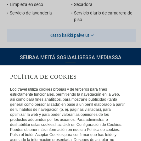
Limpieza en seco
Secadora
Servicio de lavandería
Servicio diario de camarera de
piso
Katso kaikki palvelut
SEURAA MEITÄ SOSIAALISESSA MEDIASSA
POLÍTICA DE COOKIES
TIETOA LOGITRAVELISTA
Logitravel utiliza cookies propias y de terceros para fines
estrictamente funcionales, permitiendo la navegación en la web,
así como para fines analíticos, para mostrarte publicidad (tanto
Usein kysyttyjä kysymyksiä
Ota yhteyttä
general como personalizada) en base a un perfil elaborado a partir
de tu hábitos de navegación (p. ej. páginas visitadas), para
KÄYTTÖEHDOT
optimizar la web y para poder valorar las opiniones de los
productos adquiridos por los usuarios. Para administrar o
deshabilitar estas cookies haz click en Configuración de Cookies.
Oikeudellinen huomautus
Yleiset valmismatkaehdot
Puedes obtener más información en nuestra Política de cookies.
Evästekäytäntömme
Pulsa el botón Aceptar Cookies para confirmar que has leído y
aceptado la información presentada. Después de aceptar, no