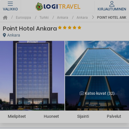
VALIKKO
KIRJAUTUMINEN
POINT HOTEL ANK
Eurooppa
Turkki
Ankara
Ankara
Point Hotel Ankara
Ankara
Katso kuvat (32)
Mielipiteet
Huoneet
Sijainti
Palvelut