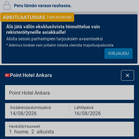
Peru tämän varaus rauhassa.
AINUTLAATUISIAS
TARJOUKSIA
Älä jätä väliin
eksklusiivista hinnoittelua vain
rekisteröityneille asiakkaille!
Aloita sessio parhaimpien tarjouksien avaamiseksi
* Alennus koskee vain joitakin listalla olevista majoituspaikoista
KIRJAUDU
Point Hotel Ankara
Point Hotel Ankara
Sisäänkirjautumispäivä
Lähtöpäivä
14/08/2026
16/08/2026
Henkilöt/Huoneet
1
huone
,
2
aikuista