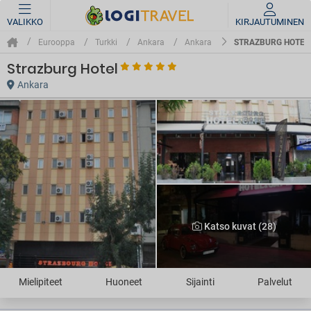
VALIKKO
KIRJAUTUMINEN
STRAZBURG HOTEL
Eurooppa
Turkki
Ankara
Ankara
Strazburg Hotel
Ankara
Katso kuvat (28)
Mielipiteet
Huoneet
Sijainti
Palvelut