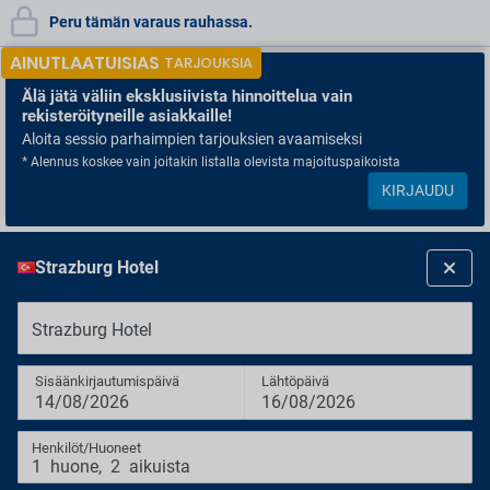
Peru tämän varaus rauhassa.
AINUTLAATUISIAS
TARJOUKSIA
Älä jätä väliin
eksklusiivista hinnoittelua vain
rekisteröityneille asiakkaille!
Aloita sessio parhaimpien tarjouksien avaamiseksi
* Alennus koskee vain joitakin listalla olevista majoituspaikoista
KIRJAUDU
Strazburg Hotel
Strazburg Hotel
Sisäänkirjautumispäivä
Lähtöpäivä
14/08/2026
16/08/2026
Henkilöt/Huoneet
1
huone
,
2
aikuista