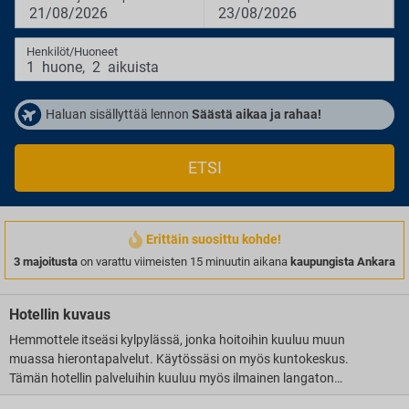
21/08/2026
23/08/2026
Henkilöt/Huoneet
1
huone
,
2
aikuista
Haluan sisällyttää lennon
Säästä aikaa ja rahaa!
ETSI
Erittäin suosittu kohde!
3 majoitusta
on varattu viimeisten 15 minuutin aikana
kaupungista Ankara
Hotellin kuvaus
Hemmottele itseäsi kylpylässä, jonka hoitoihin kuuluu muun
muassa hierontapalvelut. Käytössäsi on myös kuntokeskus.
Tämän hotellin palveluihin kuuluu myös ilmainen langaton
internetyhteys ja concierge-palvelut. Palveluihin kuuluu