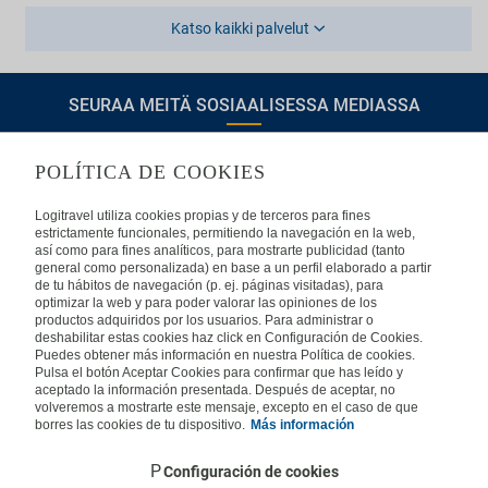
Katso kaikki palvelut
SEURAA MEITÄ SOSIAALISESSA MEDIASSA
POLÍTICA DE COOKIES
TIETOA LOGITRAVELISTA
Logitravel utiliza cookies propias y de terceros para fines
estrictamente funcionales, permitiendo la navegación en la web,
así como para fines analíticos, para mostrarte publicidad (tanto
Usein kysyttyjä kysymyksiä
Ota yhteyttä
general como personalizada) en base a un perfil elaborado a partir
de tu hábitos de navegación (p. ej. páginas visitadas), para
KÄYTTÖEHDOT
optimizar la web y para poder valorar las opiniones de los
productos adquiridos por los usuarios. Para administrar o
deshabilitar estas cookies haz click en Configuración de Cookies.
Oikeudellinen huomautus
Yleiset valmismatkaehdot
Puedes obtener más información en nuestra Política de cookies.
Evästekäytäntömme
Pulsa el botón Aceptar Cookies para confirmar que has leído y
aceptado la información presentada. Después de aceptar, no
MUISSA MAISSA
volveremos a mostrarte este mensaje, excepto en el caso de que
borres las cookies de tu dispositivo.
Más información
Espanja
Portugali
Italia
Saksa
Brasilia
Ranska
Configuración de cookies