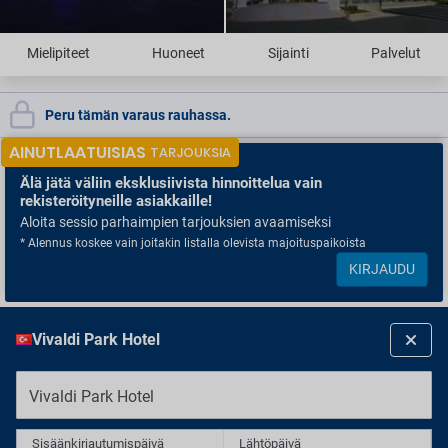
Mielipiteet
Huoneet
Sijainti
Palvelut
Peru tämän varaus rauhassa.
AINUTLAATUISIAS
TARJOUKSIA
Älä jätä väliin
eksklusiivista hinnoittelua vain
rekisteröityneille asiakkaille!
Aloita sessio parhaimpien tarjouksien avaamiseksi
* Alennus koskee vain joitakin listalla olevista majoituspaikoista
KIRJAUDU
Vivaldi Park Hotel
Vivaldi Park Hotel
Sisäänkirjautumispäivä
Lähtöpäivä