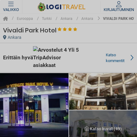
VALIKKO
KIRJAUTUMINEN
VIVALDI PARK HOT
Eurooppa
Turkki
Ankara
Ankara
Vivaldi Park Hotel
Ankara
Katso
Erittäin hyvä
kommentit
Katso kuvat (49)