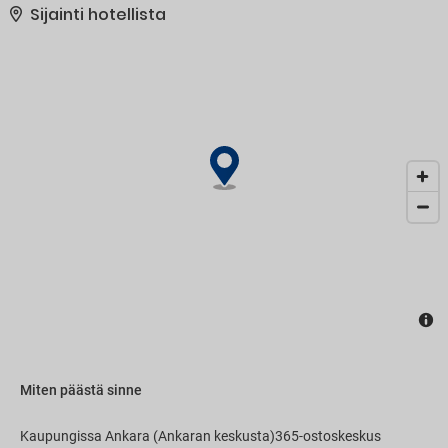
maksullinen kuljetus, jolla pääset helposti lähellä sijaitseviin
Sijainti hotellista
nähtävyyksiin.
Miten päästä sinne
Kaupungissa Ankara (Ankaran keskusta)365-ostoskeskus