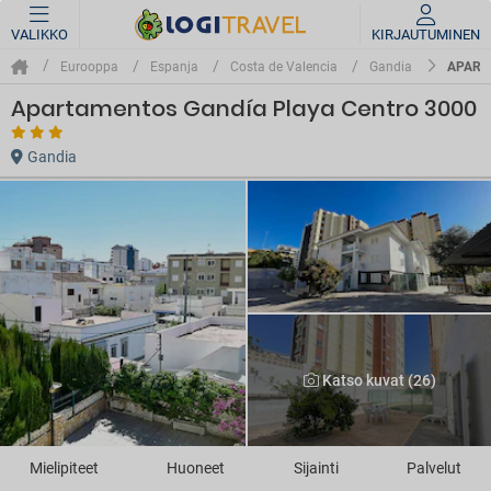
VALIKKO
KIRJAUTUMINEN
APART
Eurooppa
Espanja
Costa de Valencia
Gandia
Apartamentos Gandía Playa Centro 3000
Gandia
Katso kuvat (26)
Mielipiteet
Huoneet
Sijainti
Palvelut