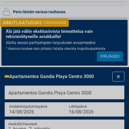
Peru tämän varaus rauhassa.
AINUTLAATUISIAS
TARJOUKSIA
Älä jätä väliin
eksklusiivista hinnoittelua vain
rekisteröityneille asiakkaille!
Aloita sessio parhaimpien tarjouksien avaamiseksi
* Alennus koskee vain joitakin listalla olevista majoituspaikoista
KIRJAUDU
Apartamentos Gandía Playa Centro 3000
Apartamentos Gandía Playa Centro 3000
Sisäänkirjautumispäivä
Lähtöpäivä
14/08/2026
16/08/2026
Henkilöt/Huoneet
1
huone
,
2
aikuista