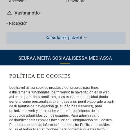
Ascensor
Lavadora
Vastaanotto
Recepción
Katso kaikki palvelut
SEURAA MEITÄ SOSIAALISESSA MEDIASSA
POLÍTICA DE COOKIES
TIETOA LOGITRAVELISTA
Logitravel utiliza cookies propias y de terceros para fines
estrictamente funcionales, permitiendo la navegación en la web,
así como para fines analíticos, para mostrarte publicidad (tanto
Usein kysyttyjä kysymyksiä
Ota yhteyttä
general como personalizada) en base a un perfil elaborado a partir
de tu hábitos de navegación (p. ej. páginas visitadas), para
KÄYTTÖEHDOT
optimizar la web y para poder valorar las opiniones de los
productos adquiridos por los usuarios. Para administrar o
deshabilitar estas cookies haz click en Configuración de Cookies.
Oikeudellinen huomautus
Yleiset valmismatkaehdot
Puedes obtener más información en nuestra Política de cookies.
Evästekäytäntömme
Pulsa el botón Aceptar Cookies para confirmar que has leído y