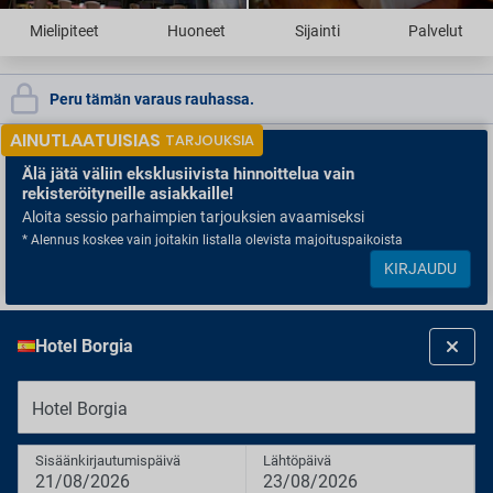
Mielipiteet
Huoneet
Sijainti
Palvelut
Peru tämän varaus rauhassa.
AINUTLAATUISIAS
TARJOUKSIA
Älä jätä väliin
eksklusiivista hinnoittelua vain
rekisteröityneille asiakkaille!
Aloita sessio parhaimpien tarjouksien avaamiseksi
* Alennus koskee vain joitakin listalla olevista majoituspaikoista
KIRJAUDU
Hotel Borgia
Hotel Borgia
Sisäänkirjautumispäivä
Lähtöpäivä
21/08/2026
23/08/2026