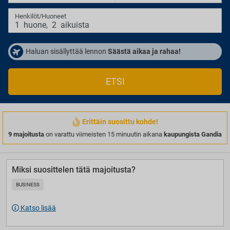
Henkilöt/Huoneet
1
huone
,
2
aikuista
Haluan sisällyttää lennon
Säästä aikaa ja rahaa!
ETSI
Erittäin suosittu kohde!
9 majoitusta
on varattu viimeisten 15 minuutin aikana
kaupungista Gandia
Miksi suosittelen tätä majoitusta?
BUSINESS
Katso lisää