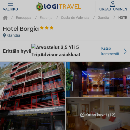
VALIKKO
KIRJAUTUMINEN
HOTEL
Eurooppa
Espanja
Costa de Valencia
Gandia
Hotel Borgia
Gandia
Katso
Erittäin hyvä
kommentit
Katso kuvat (12)