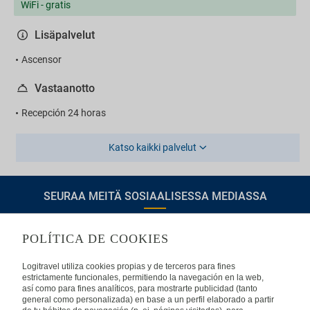
WiFi - gratis
Lisäpalvelut
Ascensor
Vastaanotto
Recepción 24 horas
Katso kaikki palvelut
SEURAA MEITÄ SOSIAALISESSA MEDIASSA
POLÍTICA DE COOKIES
TIETOA LOGITRAVELISTA
Logitravel utiliza cookies propias y de terceros para fines
estrictamente funcionales, permitiendo la navegación en la web,
así como para fines analíticos, para mostrarte publicidad (tanto
Usein kysyttyjä kysymyksiä
Ota yhteyttä
general como personalizada) en base a un perfil elaborado a partir