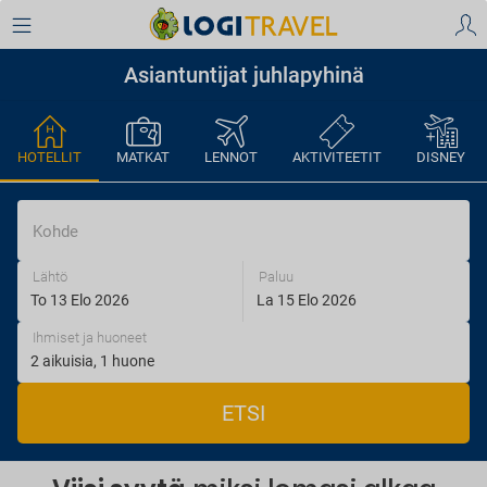
Asiantuntijat juhlapyhinä
HOTELLIT
MATKAT
LENNOT
AKTIVITEETIT
DISNEY
Kohde
Lähtö
Paluu
Ihmiset ja huoneet
ETSI