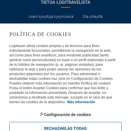
TIETOA LOGITRAVELISTA
Usein kysyttyjä kysymyksiä
Ota yhteyttä
KÄYTTÖEHDOT
POLÍTICA DE COOKIES
Logitravel utiliza cookies propias y de terceros para fines
Oikeudellinen huomautus
Yleiset valmismatkaehdot
estrictamente funcionales, permitiendo la navegación en la web,
así como para fines analíticos, para mostrarte publicidad (tanto
Evästekäytäntömme
general como personalizada) en base a un perfil elaborado a partir
de tu hábitos de navegación (p. ej. páginas visitadas), para
optimizar la web y para poder valorar las opiniones de los
productos adquiridos por los usuarios. Para administrar o
MUISSA MAISSA
deshabilitar estas cookies haz click en Configuración de Cookies.
Puedes obtener más información en nuestra Política de cookies.
Pulsa el botón Aceptar Cookies para confirmar que has leído y
Espanja
Portugali
Italia
aceptado la información presentada. Después de aceptar, no
volveremos a mostrarte este mensaje, excepto en el caso de que
borres las cookies de tu dispositivo.
Más información
Saksa
Brasilia
Ranska
Configuración de cookies
Iso-Britannia
Mexico
Europe
RECHAZARLAS TODAS