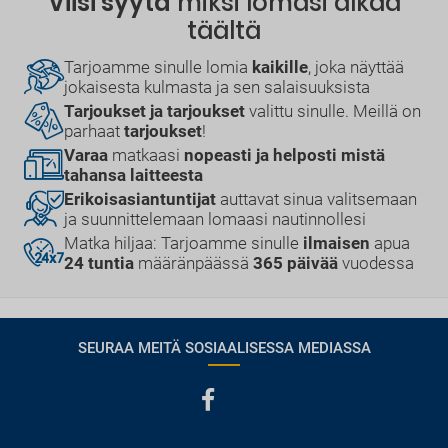
Viisi syytä
miksi lomasi alkaa
täältä
Tarjoamme sinulle lomia
kaikille
, joka näyttää
jokaisesta kulmasta ja sen salaisuuksista
Tarjoukset ja tarjoukset
valittu sinulle. Meillä on
parhaat
tarjoukset
!
Varaa
matkaasi
nopeasti ja helposti mistä
tahansa laitteesta
Erikoisasiantuntijat
auttavat sinua valitsemaan
ja suunnittelemaan lomaasi nautinnollesi
Matka hiljaa: Tarjoamme sinulle
ilmaisen
apua
24 tuntia
määränpäässä
365 päivää
vuodessa
SEURAA MEITÄ SOSIAALISESSA MEDIASSA