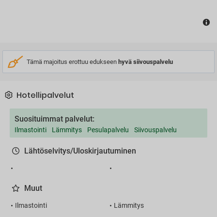
Tämä majoitus erottuu edukseen
hyvä siivouspalvelu
Hotellipalvelut
Suosituimmat palvelut:
Ilmastointi
Lämmitys
Pesulapalvelu
Siivouspalvelu
Lähtöselvitys/Uloskirjautuminen
Muut
Ilmastointi
Lämmitys