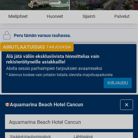
Mielipiteet
Huoneet
Sijainti
Palvelut
Peru tämän varaus rauhassa.
AINUTLAATUISIAS
TARJOUKSIA
Älä jätä väliin
eksklusiivista hinnoittelua vain
rekisteröityneille asiakkaille!
Aloita sessio parhaimpien tarjouksien avaamiseksi
* Alennus koskee vain joitakin listalla olevista majoituspaikoista
KIRJAUDU
Aquamarina Beach Hotel Cancun
Aquamarina Beach Hotel Cancun
Sisäänkirjautumispäivä
Lähtöpäivä