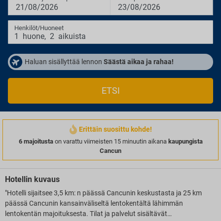
21/08/2026
23/08/2026
Henkilöt/Huoneet
1
huone
,
2
aikuista
Haluan sisällyttää lennon
Säästä aikaa ja rahaa!
ETSI
Erittäin suosittu kohde!
6 majoitusta
on varattu viimeisten 15 minuutin aikana
kaupungista
Cancun
Hotellin kuvaus
"Hotelli sijaitsee 3,5 km: n päässä Cancunin keskustasta ja 25 km
päässä Cancunin kansainväliseltä lentokentältä lähimmän
lentokentän majoituksesta. Tilat ja palvelut sisältävät