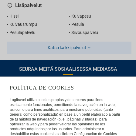
Lisäpalvelut
Hissi
Kuivapesu
Kuivausrumpu
Pesula
Pesulapalvelu
Siivouspalvelu
Katso kaikki palvelut
SEURAA MEITÄ SOSIAALISESSA MEDIASSA
POLÍTICA DE COOKIES
TIETOA LOGITRAVELISTA
Logitravel utiliza cookies propias y de terceros para fines
estrictamente funcionales, permitiendo la navegación en la web,
así como para fines analíticos, para mostrarte publicidad (tanto
Usein kysyttyjä kysymyksiä
Ota yhteyttä
general como personalizada) en base a un perfil elaborado a partir
de tu hábitos de navegación (p. ej. páginas visitadas), para
KÄYTTÖEHDOT
optimizar la web y para poder valorar las opiniones de los
productos adquiridos por los usuarios. Para administrar o
deshabilitar estas cookies haz click en Configuración de Cookies.
Oikeudellinen huomautus
Yleiset valmismatkaehdot