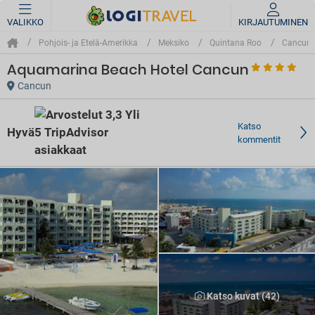
VALIKKO
KIRJAUTUMINEN
Pohjois- ja Etelä-Amerikka
Meksiko
Quintana Roo
Cancun
Aquamarina Beach Hotel Cancun
Cancun
Katso
Hyvä
kommentit
Katso kuvat (42)