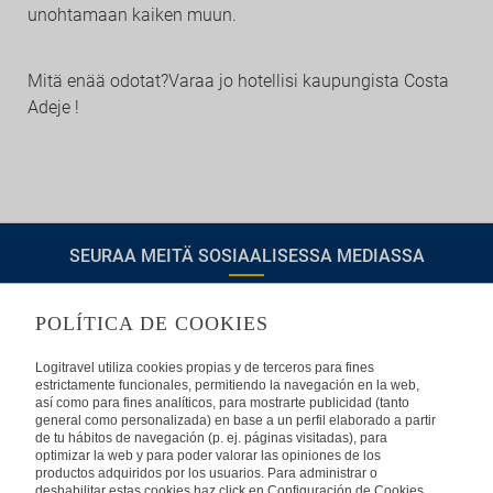
unohtamaan kaiken muun.
Mitä enää odotat?Varaa jo hotellisi kaupungista Costa
Adeje !
SEURAA MEITÄ SOSIAALISESSA MEDIASSA
POLÍTICA DE COOKIES
TIETOA LOGITRAVELISTA
Logitravel utiliza cookies propias y de terceros para fines
estrictamente funcionales, permitiendo la navegación en la web,
así como para fines analíticos, para mostrarte publicidad (tanto
Usein kysyttyjä kysymyksiä
Ota yhteyttä
general como personalizada) en base a un perfil elaborado a partir
de tu hábitos de navegación (p. ej. páginas visitadas), para
KÄYTTÖEHDOT
optimizar la web y para poder valorar las opiniones de los
productos adquiridos por los usuarios. Para administrar o
deshabilitar estas cookies haz click en Configuración de Cookies.
Oikeudellinen huomautus
Yleiset valmismatkaehdot