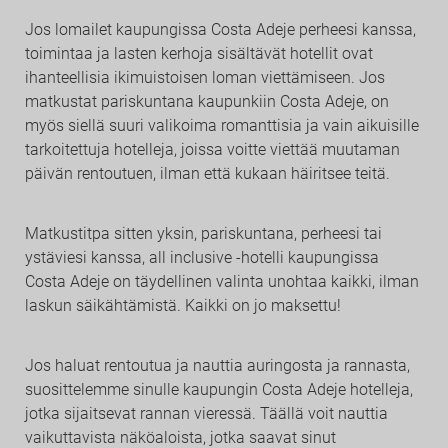
Jos lomailet kaupungissa Costa Adeje perheesi kanssa,
toimintaa ja lasten kerhoja sisältävät hotellit ovat
ihanteellisia ikimuistoisen loman viettämiseen. Jos
matkustat pariskuntana kaupunkiin Costa Adeje, on
myös siellä suuri valikoima romanttisia ja vain aikuisille
tarkoitettuja hotelleja, joissa voitte viettää muutaman
päivän rentoutuen, ilman että kukaan häiritsee teitä.
Matkustitpa sitten yksin, pariskuntana, perheesi tai
ystäviesi kanssa, all inclusive -hotelli kaupungissa
Costa Adeje on täydellinen valinta unohtaa kaikki, ilman
laskun säikähtämistä. Kaikki on jo maksettu!
Jos haluat rentoutua ja nauttia auringosta ja rannasta,
suosittelemme sinulle kaupungin Costa Adeje hotelleja,
jotka sijaitsevat rannan vieressä. Täällä voit nauttia
vaikuttavista näköaloista, jotka saavat sinut