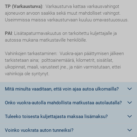
TP (Varkausturva)
: Varkausturva kattaa varkausvahingot
ajoneuvon arvoon saakka sekä muut mahdolliset vahingot.
Useimmissa maissa varkausturvaan kuuluu omavastuuosuus.
PAI
: Lisätapaturmavakuutus on tarkoitettu kuljettajalle ja
autossa mukana matkustaville henkilöille.
Vahinkojen tarkastaminen: Vuokra-ajan päättymisen jälkeen
tarkistetaan aina; polttoainemäärä, kilometrit, sisätilat,
ulkopinnat, maali, varusteet jne., ja näin varmistutaan, ettei
vahinkoja ole syntynyt.
Mitä minulta vaaditaan, että voin ajaa autoa ulkomailla?
Onko vuokra-autolla mahdollista matkustaa autolautalla?
Euroopan unionin jäsenmaissa riittää ajokortti.
Euroopan Unionin ulkopuolisissa maissa, tai maissa, jotka eivät
Tuleeko toisesta kuljettajasta maksaa lisämaksu?
kuulu Geneven tai Wienin yleissopimuksen piiriin tulee olla
Ei,
ei ole sallittua matkustaa autolautalla vuokra-autolla.
kansainvälinen ajokortti.
Voinko vuokrata auton tunneiksi?
Kansainvälisiä ajokortteja voi Suomessa hankkia kahta erilaista
Kyllä.
Jokaisesta lisäkuljettajasta tulee maksaa lisämaksu.