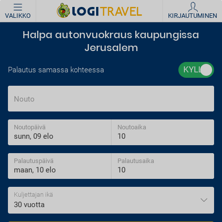
VALIKKO
KIRJAUTUMINEN
Halpa autonvuokraus kaupungissa
Jerusalem
Palautus samassa kohteessa
Nouto
Noutopäivä
Noutoaika
Palautuspäivä
Palautusaika
Kuljettajan ikä
30 vuotta