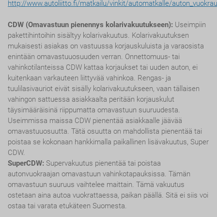
http://www.autoliitto.fi/matkailu/vinkit/automatkalle/auton_vuokra
CDW (Omavastuun pienennys kolarivakuutukseen):
Useimpiin
pakettihintoihin sisältyy kolarivakuutus. Kolarivakuutuksen
mukaisesti asiakas on vastuussa korjauskuluista ja varaosista
enintään omavastuuosuuden verran. Onnettomuus- tai
vahinkotilanteissa CDW kattaa korjaukset tai uuden auton, ei
kuitenkaan varkauteen liittyvää vahinkoa. Rengas- ja
tuulilasivauriot eivät sisälly kolarivakuutukseen, vaan tällaisen
vahingon sattuessa asiakkaalta peritään korjauskulut
täysimääräisinä riippumatta omavastuun suuruudesta.
Useimmissa maissa CDW pienentää asiakkaalle jäävää
omavastuuosuutta. Tätä osuutta on mahdollista pienentää tai
poistaa se kokonaan hankkimalla paikallinen lisävakuutus, Super
CDW.
SuperCDW:
Supervakuutus pienentää tai poistaa
autonvuokraajan omavastuun vahinkotapauksissa. Tämän
omavastuun suuruus vaihtelee maittain. Tämä vakuutus
ostetaan aina autoa vuokrattaessa, paikan päällä. Sitä ei siis voi
ostaa tai varata etukäteen Suomesta.