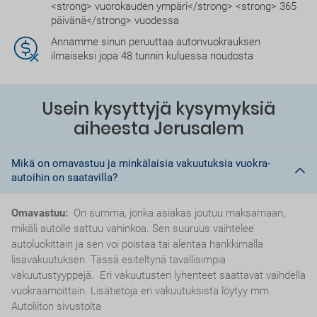
<strong> vuorokauden ympäri</strong> <strong> 365
päivänä</strong> vuodessa
Annamme sinun peruuttaa autonvuokrauksen
ilmaiseksi jopa 48 tunnin kuluessa noudosta
Usein kysyttyjä kysymyksiä
aiheesta Jerusalem
Mikä on omavastuu ja minkälaisia vakuutuksia vuokra-
autoihin on saatavilla?
Omavastuu:
On summa, jonka asiakas joutuu maksamaan,
mikäli autolle sattuu vahinkoa. Sen suuruus vaihtelee
autoluokittain ja sen voi poistaa tai alentaa hankkimalla
lisävakuutuksen. Tässä esiteltynä tavallisimpia
vakuutustyyppejä. Eri vakuutusten lyhenteet saattavat vaihdella
vuokraamoittain. Lisätietoja eri vakuutuksista löytyy mm.
Autoliiton sivustolta