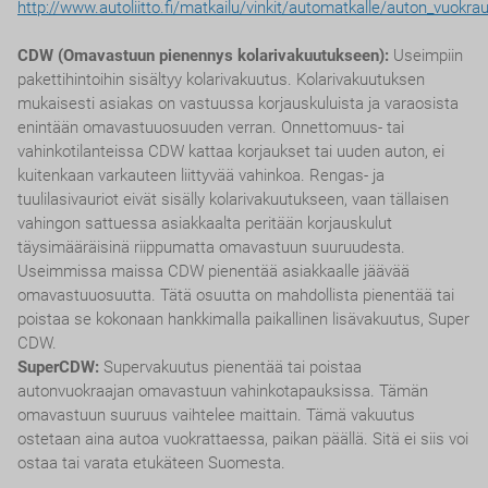
http://www.autoliitto.fi/matkailu/vinkit/automatkalle/auton_vuokra
CDW (Omavastuun pienennys kolarivakuutukseen):
Useimpiin
pakettihintoihin sisältyy kolarivakuutus. Kolarivakuutuksen
mukaisesti asiakas on vastuussa korjauskuluista ja varaosista
enintään omavastuuosuuden verran. Onnettomuus- tai
vahinkotilanteissa CDW kattaa korjaukset tai uuden auton, ei
kuitenkaan varkauteen liittyvää vahinkoa. Rengas- ja
tuulilasivauriot eivät sisälly kolarivakuutukseen, vaan tällaisen
vahingon sattuessa asiakkaalta peritään korjauskulut
täysimääräisinä riippumatta omavastuun suuruudesta.
Useimmissa maissa CDW pienentää asiakkaalle jäävää
omavastuuosuutta. Tätä osuutta on mahdollista pienentää tai
poistaa se kokonaan hankkimalla paikallinen lisävakuutus, Super
CDW.
SuperCDW:
Supervakuutus pienentää tai poistaa
autonvuokraajan omavastuun vahinkotapauksissa. Tämän
omavastuun suuruus vaihtelee maittain. Tämä vakuutus
ostetaan aina autoa vuokrattaessa, paikan päällä. Sitä ei siis voi
ostaa tai varata etukäteen Suomesta.