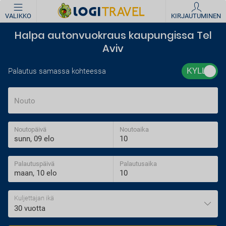
VALIKKO
KIRJAUTUMINEN
Halpa autonvuokraus kaupungissa Tel
Aviv
Palautus samassa kohteessa
Nouto
Noutopäivä
Noutoaika
Palautuspäivä
Palautusaika
Kuljettajan ikä
30 vuotta