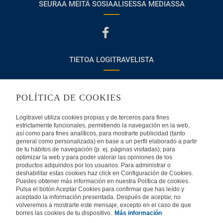
SEURAA MEITÄ SOSIAALISESSA MEDIASSA
TIETOA LOGITRAVELISTA
Usein kysyttyjä kysymyksiä
Ota yhteyttä
POLÍTICA DE COOKIES
KÄYTTÖEHDOT
Logitravel utiliza cookies propias y de terceros para fines
estrictamente funcionales, permitiendo la navegación en la web,
Oikeudellinen huomautus
Yleiset valmismatkaehdot
así como para fines analíticos, para mostrarte publicidad (tanto
general como personalizada) en base a un perfil elaborado a partir
de tu hábitos de navegación (p. ej. páginas visitadas), para
Evästekäytäntömme
optimizar la web y para poder valorar las opiniones de los
productos adquiridos por los usuarios. Para administrar o
deshabilitar estas cookies haz click en Configuración de Cookies.
MUISSA MAISSA
Puedes obtener más información en nuestra Política de cookies.
Pulsa el botón Aceptar Cookies para confirmar que has leído y
aceptado la información presentada. Después de aceptar, no
Espanja
Portugali
Italia
volveremos a mostrarte este mensaje, excepto en el caso de que
borres las cookies de tu dispositivo.
Más información
Saksa
Brasilia
Ranska