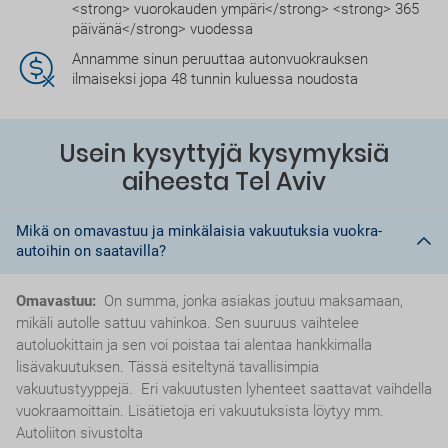
<strong> vuorokauden ympäri</strong> <strong> 365
päivänä</strong> vuodessa
Annamme sinun peruuttaa autonvuokrauksen
ilmaiseksi jopa 48 tunnin kuluessa noudosta
Usein kysyttyjä kysymyksiä
aiheesta Tel Aviv
Mikä on omavastuu ja minkälaisia vakuutuksia vuokra-
autoihin on saatavilla?
Omavastuu:
On summa, jonka asiakas joutuu maksamaan,
mikäli autolle sattuu vahinkoa. Sen suuruus vaihtelee
autoluokittain ja sen voi poistaa tai alentaa hankkimalla
lisävakuutuksen. Tässä esiteltynä tavallisimpia
vakuutustyyppejä. Eri vakuutusten lyhenteet saattavat vaihdella
vuokraamoittain. Lisätietoja eri vakuutuksista löytyy mm.
Autoliiton sivustolta