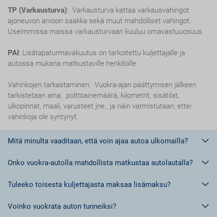
TP (Varkausturva)
: Varkausturva kattaa varkausvahingot
ajoneuvon arvoon saakka sekä muut mahdolliset vahingot.
Useimmissa maissa varkausturvaan kuuluu omavastuuosuus.
PAI
: Lisätapaturmavakuutus on tarkoitettu kuljettajalle ja
autossa mukana matkustaville henkilöille.
Vahinkojen tarkastaminen: Vuokra-ajan päättymisen jälkeen
tarkistetaan aina; polttoainemäärä, kilometrit, sisätilat,
ulkopinnat, maali, varusteet jne., ja näin varmistutaan, ettei
vahinkoja ole syntynyt.
Mitä minulta vaaditaan, että voin ajaa autoa ulkomailla?
Onko vuokra-autolla mahdollista matkustaa autolautalla?
Euroopan unionin jäsenmaissa riittää ajokortti.
Euroopan Unionin ulkopuolisissa maissa, tai maissa, jotka eivät
Tuleeko toisesta kuljettajasta maksaa lisämaksu?
kuulu Geneven tai Wienin yleissopimuksen piiriin tulee olla
Ei,
ei ole sallittua matkustaa autolautalla vuokra-autolla.
kansainvälinen ajokortti.
Voinko vuokrata auton tunneiksi?
Kansainvälisiä ajokortteja voi Suomessa hankkia kahta erilaista
Kyllä.
Jokaisesta lisäkuljettajasta tulee maksaa lisämaksu.