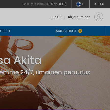
€
Lähin lentokenttä
HELSINKI (HEL)
FI
EUR
Luo tili
Kirjautuminen
ELLIT
ÄKKILÄHDÖT
a Akita
elemme 24/7, ilmainen peruutus