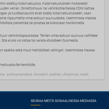
ihin sisältyy kolarivakuutus. Kolarivakuutuksen mukaisesti
uuden verran. Onnettomuus- tai vahinkotilanteissa CDW kattaa
gas- ja tuulilasivauriot eivät sisälly kolarivakuutukseen, vaan
räisinä riippumatta omavastuun suuruudesta. Useimmissa maissa
ollista pienentää tai poistaa se kokonaan hankkimalla
stuun vahinkotapauksissa. Tämän omavastuun suuruus vaihtelee
Sitä ei siis voi ostaa tai varata etukäteen Suomesta.
on saakka sekä muut mahdolliset vahingot. Useimmissa maissa
atkustaville henkilöille.
; polttoainemäärä, kilometrit, sisätilat, ulkopinnat, maali,
SEURAA MEITÄ SOSIAALISESSA MEDIASSA