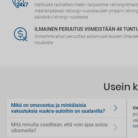
Matkusta rauhallisin mielin: tarjoamme <strong>ilmai
määränpäässä <strong> vuorokauden ympäri</strong
päivänä</strong> vuodessa
ILMAINEN PERUUTUS VIIMEISTÄÄN 48 TUNT
Annamme sinun peruuttaa autonvuokrauksen ilmaiseks
noudosta
Usein 
Mikä on omavastuu ja minkälaisia
Om
vakuutuksia vuokra-autoihin on saatavilla?
po
va
Mitä minulta vaaditaan, että voin ajaa autoa
ht
ulkomailla?