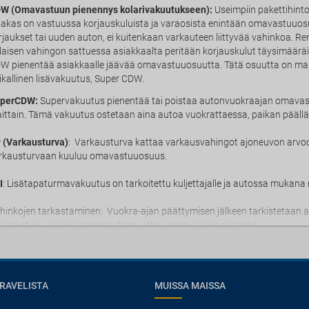
W (Omavastuun pienennys kolarivakuutukseen):
Useimpiin pakettihinto
iakas on vastuussa korjauskuluista ja varaosista enintään omavastuuos
rjaukset tai uuden auton, ei kuitenkaan varkauteen liittyvää vahinkoa. Ren
llaisen vahingon sattuessa asiakkaalta peritään korjauskulut täysimää
W pienentää asiakkaalle jäävää omavastuuosuutta. Tätä osuutta on mahd
ikallinen lisävakuutus, Super CDW.
perCDW:
Supervakuutus pienentää tai poistaa autonvuokraajan omava
ittain. Tämä vakuutus ostetaan aina autoa vuokrattaessa, paikan päällä. 
 (Varkausturva)
: Varkausturva kattaa varkausvahingot ajoneuvon arvo
rkausturvaan kuuluu omavastuuosuus.
I
: Lisätapaturmavakuutus on tarkoitettu kuljettajalle ja autossa mukana m
hinkojen tarkastaminen: Vuokra-ajan päättymisen jälkeen tarkistetaan aina
rusteet jne., ja näin varmistutaan, ettei vahinkoja ole syntynyt.
RAVELISTA
MUISSA MAISSA