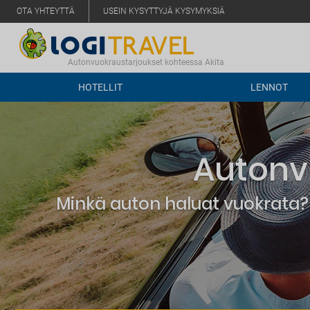
OTA YHTEYTTÄ
USEIN KYSYTTYJÄ KYSYMYKSIÄ
Autonvuokraustarjoukset kohteessa Akita
HOTELLIT
LENNOT
Autonv
Minkä auton haluat vuokrata? 