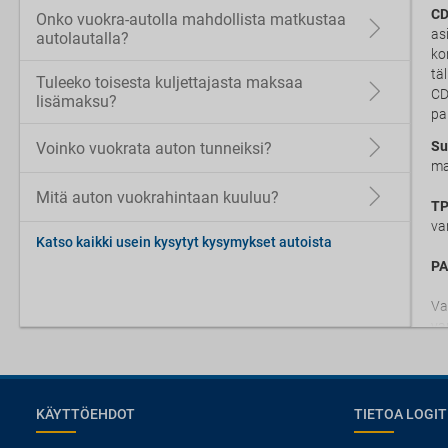
CD
Onko vuokra-autolla mahdollista matkustaa
as
autolautalla?
ko
tä
Tuleeko toisesta kuljettajasta maksaa
CD
lisämaksu?
pa
Su
Voinko vuokrata auton tunneiksi?
ma
Mitä auton vuokrahintaan kuuluu?
TP
va
Katso kaikki usein kysytyt kysymykset autoista
PA
Va
va
KÄYTTÖEHDOT
TIETOA LOGIT