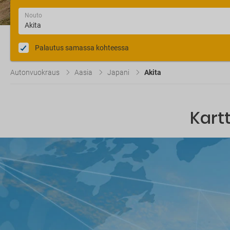
Nouto
Palautus samassa kohteessa
Autonvuokraus
Aasia
Japani
Akita
Kart