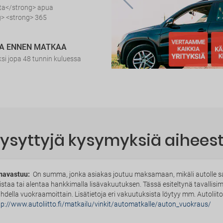
sta</strong> apua
> <strong> 365
IA ENNEN MATKAA
i jopa 48 tunnin kuluessa
kysyttyjä kysymyksiä aiheest
avastuu:
On summa, jonka asiakas joutuu maksamaan, mikäli autolle sat
istaa tai alentaa hankkimalla lisävakuutuksen. Tässä esiteltynä tavallis
ihdella vuokraamoittain. Lisätietoja eri vakuutuksista löytyy mm. Autoliito
tp://www.autoliitto.fi/matkailu/vinkit/automatkalle/auton_vuokraus/