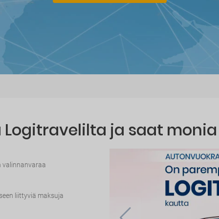
Logitravelilta ja saat monia
n valinnanvaraa
seen liittyviä maksuja