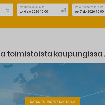
Noutopäivä ja -aika
Palautuspäivä ja -aika
ta toimistoista kaupungissa 
KATSO TOIMISTOT KARTALLA