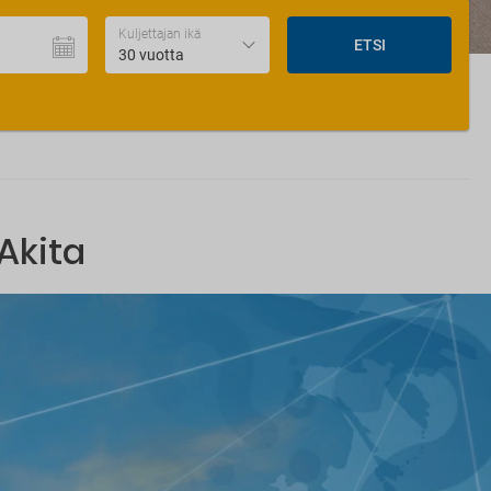
Kuljettajan ikä
ETSI
30 vuotta
Akita