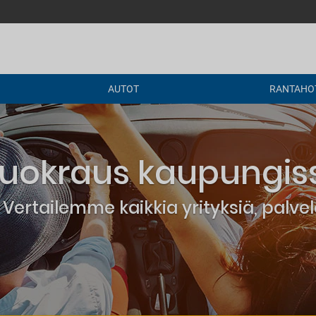
AUTOT
RANTAHOT
uokraus kaupungiss
Vertailemme kaikkia yrityksiä, palv