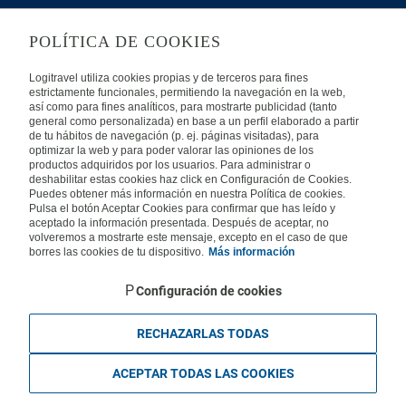
Usein kysyttyjä kysymyksiä
Ota yhteyttä
POLÍTICA DE COOKIES
KÄYTTÖEHDOT
Logitravel utiliza cookies propias y de terceros para fines
estrictamente funcionales, permitiendo la navegación en la web,
Oikeudellinen huomautus
Yleiset valmismatkaehdot
así como para fines analíticos, para mostrarte publicidad (tanto
general como personalizada) en base a un perfil elaborado a partir
de tu hábitos de navegación (p. ej. páginas visitadas), para
Evästekäytäntömme
optimizar la web y para poder valorar las opiniones de los
productos adquiridos por los usuarios. Para administrar o
deshabilitar estas cookies haz click en Configuración de Cookies.
MUISSA MAISSA
Puedes obtener más información en nuestra Política de cookies.
Pulsa el botón Aceptar Cookies para confirmar que has leído y
aceptado la información presentada. Después de aceptar, no
Espanja
Portugali
Italia
volveremos a mostrarte este mensaje, excepto en el caso de que
borres las cookies de tu dispositivo.
Más información
Saksa
Brasilia
Ranska
Configuración de cookies
Iso-Britannia
Mexico
Europe
RECHAZARLAS TODAS
ACEPTAR TODAS LAS COOKIES
Legal , Y-tunnus 2559611-1, KuVi 2843/13/U. Kaikki oikeudet pidätetään.