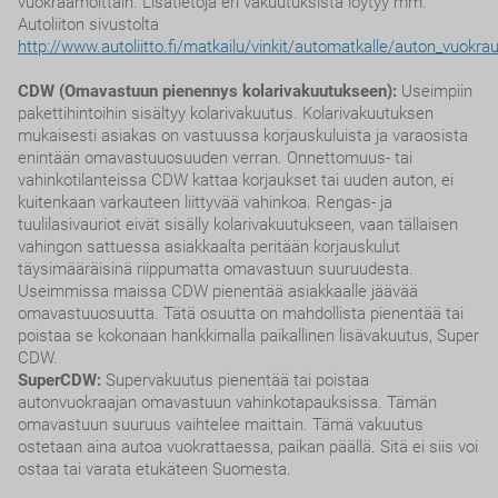
vuokraamoittain. Lisätietoja eri vakuutuksista löytyy mm.
Autoliiton sivustolta
http://www.autoliitto.fi/matkailu/vinkit/automatkalle/auton_vuokra
CDW (Omavastuun pienennys kolarivakuutukseen):
Useimpiin
pakettihintoihin sisältyy kolarivakuutus. Kolarivakuutuksen
mukaisesti asiakas on vastuussa korjauskuluista ja varaosista
enintään omavastuuosuuden verran. Onnettomuus- tai
vahinkotilanteissa CDW kattaa korjaukset tai uuden auton, ei
kuitenkaan varkauteen liittyvää vahinkoa. Rengas- ja
tuulilasivauriot eivät sisälly kolarivakuutukseen, vaan tällaisen
vahingon sattuessa asiakkaalta peritään korjauskulut
täysimääräisinä riippumatta omavastuun suuruudesta.
Useimmissa maissa CDW pienentää asiakkaalle jäävää
omavastuuosuutta. Tätä osuutta on mahdollista pienentää tai
poistaa se kokonaan hankkimalla paikallinen lisävakuutus, Super
CDW.
SuperCDW:
Supervakuutus pienentää tai poistaa
autonvuokraajan omavastuun vahinkotapauksissa. Tämän
omavastuun suuruus vaihtelee maittain. Tämä vakuutus
ostetaan aina autoa vuokrattaessa, paikan päällä. Sitä ei siis voi
ostaa tai varata etukäteen Suomesta.