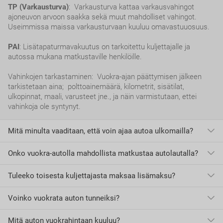
TP (Varkausturva)
: Varkausturva kattaa varkausvahingot
ajoneuvon arvoon saakka sekä muut mahdolliset vahingot.
Useimmissa maissa varkausturvaan kuuluu omavastuuosuus.
PAI
: Lisätapaturmavakuutus on tarkoitettu kuljettajalle ja
autossa mukana matkustaville henkilöille.
Vahinkojen tarkastaminen: Vuokra-ajan päättymisen jälkeen
tarkistetaan aina; polttoainemäärä, kilometrit, sisätilat,
ulkopinnat, maali, varusteet jne., ja näin varmistutaan, ettei
vahinkoja ole syntynyt.
Mitä minulta vaaditaan, että voin ajaa autoa ulkomailla?
Onko vuokra-autolla mahdollista matkustaa autolautalla?
Euroopan unionin jäsenmaissa riittää ajokortti.
Euroopan Unionin ulkopuolisissa maissa, tai maissa, jotka eivät
kuulu Geneven tai Wienin yleissopimuksen piiriin tulee olla
Tuleeko toisesta kuljettajasta maksaa lisämaksu?
Ei,
ei ole sallittua matkustaa autolautalla vuokra-autolla.
kansainvälinen ajokortti.
Kansainvälisiä ajokortteja voi Suomessa hankkia kahta erilaista
Voinko vuokrata auton tunneiksi?
Kyllä.
Jokaisesta lisäkuljettajasta tulee maksaa lisämaksu.
mallia, jotka on määritelty kansainvälisissä
tieliikennesopimuksissa: Genevessä 1949 ja Wienissä 1968.
Mitä auton vuokrahintaan kuuluu?
Yleensä auton vähimmäisvuokra-aika on 24 tuntia, 30-60