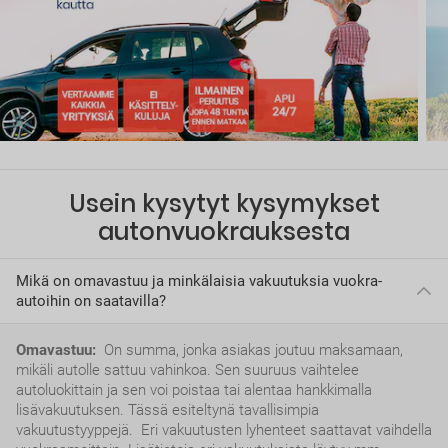
Usein kysytyt kysymykset
autonvuokrauksesta
Mikä on omavastuu ja minkälaisia vakuutuksia vuokra-
autoihin on saatavilla?
Omavastuu:
On summa, jonka asiakas joutuu maksamaan,
mikäli autolle sattuu vahinkoa. Sen suuruus vaihtelee
autoluokittain ja sen voi poistaa tai alentaa hankkimalla
lisävakuutuksen. Tässä esiteltynä tavallisimpia
vakuutustyyppejä. Eri vakuutusten lyhenteet saattavat vaihdella