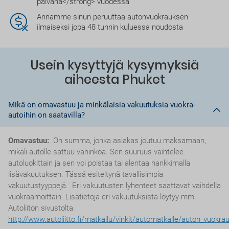
päivänä</strong> vuodessa
Annamme sinun peruuttaa autonvuokrauksen
ilmaiseksi jopa 48 tunnin kuluessa noudosta
Usein kysyttyjä kysymyksiä
aiheesta Phuket
Mikä on omavastuu ja minkälaisia vakuutuksia vuokra-
autoihin on saatavilla?
Omavastuu:
On summa, jonka asiakas joutuu maksamaan,
mikäli autolle sattuu vahinkoa. Sen suuruus vaihtelee
autoluokittain ja sen voi poistaa tai alentaa hankkimalla
lisävakuutuksen. Tässä esiteltynä tavallisimpia
vakuutustyyppejä. Eri vakuutusten lyhenteet saattavat vaihdella
vuokraamoittain. Lisätietoja eri vakuutuksista löytyy mm.
Autoliiton sivustolta
http://www.autoliitto.fi/matkailu/vinkit/automatkalle/auton_vuokra