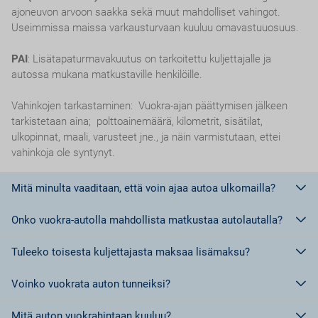
ajoneuvon arvoon saakka sekä muut mahdolliset vahingot.
Useimmissa maissa varkausturvaan kuuluu omavastuuosuus.
PAI
: Lisätapaturmavakuutus on tarkoitettu kuljettajalle ja
autossa mukana matkustaville henkilöille.
Vahinkojen tarkastaminen: Vuokra-ajan päättymisen jälkeen
tarkistetaan aina; polttoainemäärä, kilometrit, sisätilat,
ulkopinnat, maali, varusteet jne., ja näin varmistutaan, ettei
vahinkoja ole syntynyt.
Mitä minulta vaaditaan, että voin ajaa autoa ulkomailla?
Onko vuokra-autolla mahdollista matkustaa autolautalla?
Euroopan unionin jäsenmaissa riittää ajokortti.
Euroopan Unionin ulkopuolisissa maissa, tai maissa, jotka eivät
Tuleeko toisesta kuljettajasta maksaa lisämaksu?
kuulu Geneven tai Wienin yleissopimuksen piiriin tulee olla
Ei,
ei ole sallittua matkustaa autolautalla vuokra-autolla.
kansainvälinen ajokortti.
Voinko vuokrata auton tunneiksi?
Kansainvälisiä ajokortteja voi Suomessa hankkia kahta erilaista
Kyllä.
Jokaisesta lisäkuljettajasta tulee maksaa lisämaksu.
mallia, jotka on määritelty kansainvälisissä
Mitä auton vuokrahintaan kuuluu?
tieliikennesopimuksissa: Genevessä 1949 ja Wienissä 1968.