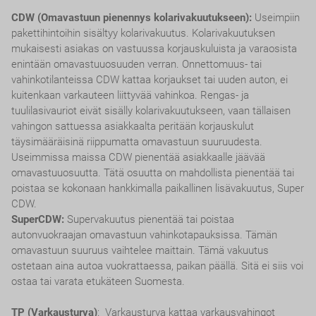
CDW (Omavastuun pienennys kolarivakuutukseen):
Useimpiin
pakettihintoihin sisältyy kolarivakuutus. Kolarivakuutuksen
mukaisesti asiakas on vastuussa korjauskuluista ja varaosista
enintään omavastuuosuuden verran. Onnettomuus- tai
vahinkotilanteissa CDW kattaa korjaukset tai uuden auton, ei
kuitenkaan varkauteen liittyvää vahinkoa. Rengas- ja
tuulilasivauriot eivät sisälly kolarivakuutukseen, vaan tällaisen
vahingon sattuessa asiakkaalta peritään korjauskulut
täysimääräisinä riippumatta omavastuun suuruudesta.
Useimmissa maissa CDW pienentää asiakkaalle jäävää
omavastuuosuutta. Tätä osuutta on mahdollista pienentää tai
poistaa se kokonaan hankkimalla paikallinen lisävakuutus, Super
CDW.
SuperCDW:
Supervakuutus pienentää tai poistaa
autonvuokraajan omavastuun vahinkotapauksissa. Tämän
omavastuun suuruus vaihtelee maittain. Tämä vakuutus
ostetaan aina autoa vuokrattaessa, paikan päällä. Sitä ei siis voi
ostaa tai varata etukäteen Suomesta.
TP (Varkausturva)
: Varkausturva kattaa varkausvahingot