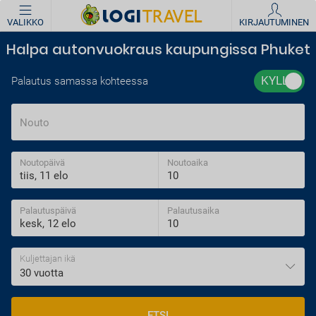
VALIKKO
KIRJAUTUMINEN
Halpa autonvuokraus kaupungissa Phuket
Palautus samassa kohteessa
Nouto
Noutopäivä
Noutoaika
Palautuspäivä
Palautusaika
Kuljettajan ikä
30 vuotta
ETSI