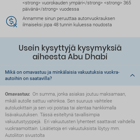
<strong> vuorokauden ympäri</strong> <strong> 365
päivänä</strong> vuodessa
Annamme sinun peruuttaa autonvuokrauksen
ilmaiseksi jopa 48 tunnin kuluessa noudosta
Usein kysyttyjä kysymyksiä
aiheesta Abu Dhabi
Mikä on omavastuu ja minkälaisia vakuutuksia vuokra-
autoihin on saatavilla?
Omavastuu:
On summa, jonka asiakas joutuu maksamaan,
mikäli autolle sattuu vahinkoa. Sen suuruus vaihtelee
autoluokittain ja sen voi poistaa tai alentaa hankkimalla
lisävakuutuksen. Tässä esiteltynä tavallisimpia
vakuutustyyppejä. Eri vakuutusten lyhenteet saattavat vaihdella
vuokraamoittain. Lisätietoja eri vakuutuksista löytyy mm.
Autoliiton sivustolta