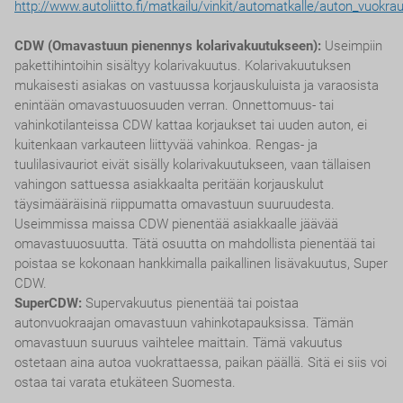
http://www.autoliitto.fi/matkailu/vinkit/automatkalle/auton_vuokra
CDW (Omavastuun pienennys kolarivakuutukseen):
Useimpiin
pakettihintoihin sisältyy kolarivakuutus. Kolarivakuutuksen
mukaisesti asiakas on vastuussa korjauskuluista ja varaosista
enintään omavastuuosuuden verran. Onnettomuus- tai
vahinkotilanteissa CDW kattaa korjaukset tai uuden auton, ei
kuitenkaan varkauteen liittyvää vahinkoa. Rengas- ja
tuulilasivauriot eivät sisälly kolarivakuutukseen, vaan tällaisen
vahingon sattuessa asiakkaalta peritään korjauskulut
täysimääräisinä riippumatta omavastuun suuruudesta.
Useimmissa maissa CDW pienentää asiakkaalle jäävää
omavastuuosuutta. Tätä osuutta on mahdollista pienentää tai
poistaa se kokonaan hankkimalla paikallinen lisävakuutus, Super
CDW.
SuperCDW:
Supervakuutus pienentää tai poistaa
autonvuokraajan omavastuun vahinkotapauksissa. Tämän
omavastuun suuruus vaihtelee maittain. Tämä vakuutus
ostetaan aina autoa vuokrattaessa, paikan päällä. Sitä ei siis voi
ostaa tai varata etukäteen Suomesta.