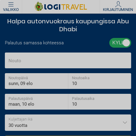
VALIKKO
KIRJAUTUMINEN
Halpa autonvuokraus kaupungissa Abu
Dhabi
Palautus samassa kohteessa
Nouto
Noutopäivä
Noutoaika
Palautuspäivä
Palautusaika
Kuljettajan ikä
30 vuotta