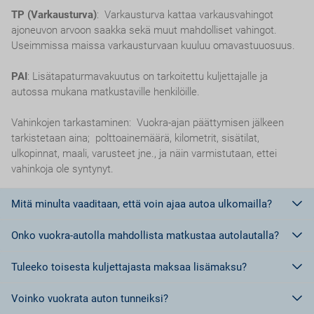
TP (Varkausturva)
: Varkausturva kattaa varkausvahingot
ajoneuvon arvoon saakka sekä muut mahdolliset vahingot.
Useimmissa maissa varkausturvaan kuuluu omavastuuosuus.
PAI
: Lisätapaturmavakuutus on tarkoitettu kuljettajalle ja
autossa mukana matkustaville henkilöille.
Vahinkojen tarkastaminen: Vuokra-ajan päättymisen jälkeen
tarkistetaan aina; polttoainemäärä, kilometrit, sisätilat,
ulkopinnat, maali, varusteet jne., ja näin varmistutaan, ettei
vahinkoja ole syntynyt.
Mitä minulta vaaditaan, että voin ajaa autoa ulkomailla?
Onko vuokra-autolla mahdollista matkustaa autolautalla?
Euroopan unionin jäsenmaissa riittää ajokortti.
Euroopan Unionin ulkopuolisissa maissa, tai maissa, jotka eivät
Tuleeko toisesta kuljettajasta maksaa lisämaksu?
kuulu Geneven tai Wienin yleissopimuksen piiriin tulee olla
Ei,
ei ole sallittua matkustaa autolautalla vuokra-autolla.
kansainvälinen ajokortti.
Voinko vuokrata auton tunneiksi?
Kansainvälisiä ajokortteja voi Suomessa hankkia kahta erilaista
Kyllä.
Jokaisesta lisäkuljettajasta tulee maksaa lisämaksu.