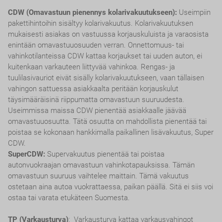
CDW (Omavastuun pienennys kolarivakuutukseen):
Useimpiin
pakettihintoihin sisältyy kolarivakuutus. Kolarivakuutuksen
mukaisesti asiakas on vastuussa korjauskuluista ja varaosista
enintään omavastuuosuuden verran. Onnettomuus- tai
vahinkotilanteissa CDW kattaa korjaukset tai uuden auton, ei
kuitenkaan varkauteen liittyvää vahinkoa. Rengas- ja
tuulilasivauriot eivät sisälly kolarivakuutukseen, vaan tällaisen
vahingon sattuessa asiakkaalta peritään korjauskulut
täysimääräisinä riippumatta omavastuun suuruudesta.
Useimmissa maissa CDW pienentää asiakkaalle jäävää
omavastuuosuutta. Tätä osuutta on mahdollista pienentää tai
poistaa se kokonaan hankkimalla paikallinen lisävakuutus, Super
CDW.
SuperCDW:
Supervakuutus pienentää tai poistaa
autonvuokraajan omavastuun vahinkotapauksissa. Tämän
omavastuun suuruus vaihtelee maittain. Tämä vakuutus
ostetaan aina autoa vuokrattaessa, paikan päällä. Sitä ei siis voi
ostaa tai varata etukäteen Suomesta.
TP (Varkausturva)
: Varkausturva kattaa varkausvahingot