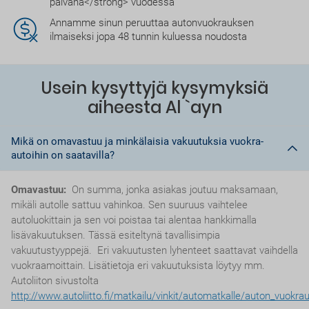
päivänä</strong> vuodessa
Annamme sinun peruuttaa autonvuokrauksen
ilmaiseksi jopa 48 tunnin kuluessa noudosta
Usein kysyttyjä kysymyksiä
aiheesta Al `ayn
Mikä on omavastuu ja minkälaisia vakuutuksia vuokra-
autoihin on saatavilla?
Omavastuu:
On summa, jonka asiakas joutuu maksamaan,
mikäli autolle sattuu vahinkoa. Sen suuruus vaihtelee
autoluokittain ja sen voi poistaa tai alentaa hankkimalla
lisävakuutuksen. Tässä esiteltynä tavallisimpia
vakuutustyyppejä. Eri vakuutusten lyhenteet saattavat vaihdella
vuokraamoittain. Lisätietoja eri vakuutuksista löytyy mm.
Autoliiton sivustolta
http://www.autoliitto.fi/matkailu/vinkit/automatkalle/auton_vuokra