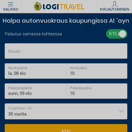
VALIKKO
KIRJAUTUMINEN
Halpa autonvuokraus kaupungissa Al `ayn
Palautus samassa kohteessa
Nouto
Noutopäivä
Noutoaika
Palautuspäivä
Palautusaika
Kuljettajan ikä
30 vuotta
ETSI