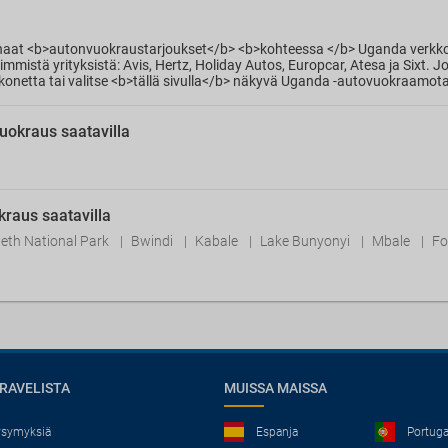
rhaat <b>autonvuokraustarjoukset</b> <b>kohteessa </b> Uganda verkko
stä yrityksistä: Avis, Hertz, Holiday Autos, Europcar, Atesa ja Sixt. 
netta tai valitse <b>tällä sivulla</b> näkyvä Uganda -autovuokraamota
okraus saatavilla
raus saatavilla
beth National Park
Bwindi
Kabale
Lake Bunyonyi
Mbale
Fo
RAVELISTA
MUISSA MAISSA
kysymyksiä
Espanja
Portuga