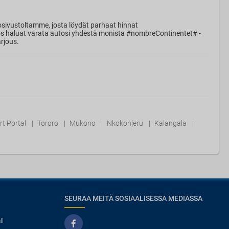
sivustoltamme, josta löydät parhaat hinnat
Jos haluat varata autosi yhdestä monista #nombreContinentet# -
rjous.
rt Portal
Tororo
Mukono
Nkokonjeru
Kalangala
SEURAA MEITÄ SOSIAALISESSA MEDIASSA
li