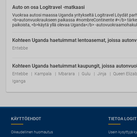
Auto on osa Logitravel -matkaasi
Vuokraa autosi maassa Uganda yritykseltä Logitravel Löydät pa
<b>autonvuokraukseen paikassa #nombreContinente #</b> tärkeimmi
paikoista, <b>käytä yllä olevaa Uganda</b> -autovuokraamohakuko
Kohteen Uganda haetuimmat lentoasemat, joissa autonvu
Entebbe
Kohteen Uganda haetuimmat kaupungit, joissa autonvuok
Entebbe
Kampala
Mbarara
Gulu
Jinja
Queen Eliza
Iganga
KÄYTTÖEHDOT
TIETOA LOGIT
Oikeudellinen huomautus
Usein kysyttyjä 