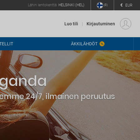
€
Lähin lentokenttä
HELSINKI (HEL)
FI
EUR
Luo tili
Kirjautuminen
ELLIT
ÄKKILÄHDÖT
Uganda
elemme 24/7, ilmainen peruutus