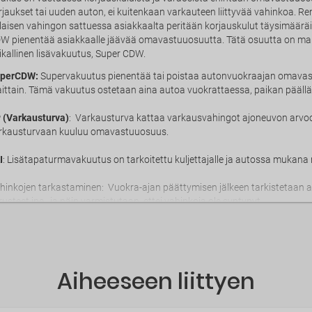
rjaukset tai uuden auton, ei kuitenkaan varkauteen liittyvää vahinkoa. Ren
llaisen vahingon sattuessa asiakkaalta peritään korjauskulut täysimää
W pienentää asiakkaalle jäävää omavastuuosuutta. Tätä osuutta on mahd
ikallinen lisävakuutus, Super CDW.
perCDW:
Supervakuutus pienentää tai poistaa autonvuokraajan omava
ittain. Tämä vakuutus ostetaan aina autoa vuokrattaessa, paikan päällä. 
 (Varkausturva)
: Varkausturva kattaa varkausvahingot ajoneuvon arvo
rkausturvaan kuuluu omavastuuosuus.
I
: Lisätapaturmavakuutus on tarkoitettu kuljettajalle ja autossa mukana m
hinkojen tarkastaminen: Vuokra-ajan päättymisen jälkeen tarkistetaan aina
rusteet jne., ja näin varmistutaan, ettei vahinkoja ole syntynyt.
Aiheeseen liittyen