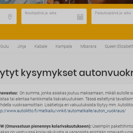
Noutopäivä ja -aika
Palautuspäivä ja -aika
Gulu
Jinja
Kabale
Kampala
Mbarara
Queen Elizabet
sytyt kysymykset autonvuok
avastuu:
On summa, jonka asiakas joutuu maksamaan, mikäli autolle sat
istaa tai alentaa hankkimalla lisävakuutuksen. Tässä esiteltynä tavallis
ihdella vuokraamoittain. Lisätietoja eri vakuutuksista löytyy mm. Autoliito
tp://www.autoliitto.fi/matkailu/vinkit/automatkalle/auton_vuokraus/
W (Omavastuun pienennys kolarivakuutukseen):
Useimpiin pakettihinto
iakas on vastuussa korjauskuluista ja varaosista enintään omavastuuos