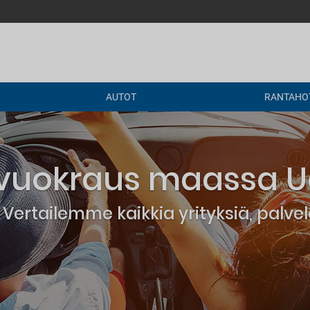
AUTOT
RANTAHOT
vuokraus maassa 
Vertailemme kaikkia yrityksiä, palv