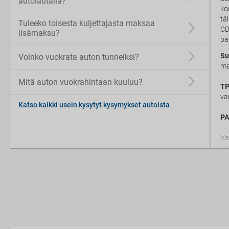
autolautalla?
ko
tä
Tuleeko toisesta kuljettajasta maksaa
CD
lisämaksu?
pa
Su
Voinko vuokrata auton tunneiksi?
ma
Mitä auton vuokrahintaan kuuluu?
TP
va
Katso kaikki usein kysytyt kysymykset autoista
PA
Va
va