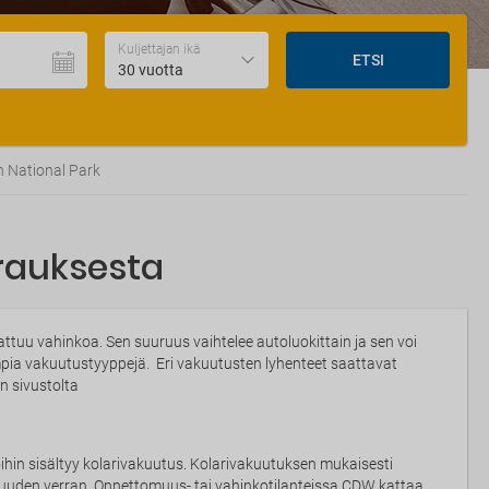
Kuljettajan ikä
ETSI
30 vuotta
h National Park
rauksesta
tuu vahinkoa. Sen suuruus vaihtelee autoluokittain ja sen voi
impia vakuutustyyppejä. Eri vakuutusten lyhenteet saattavat
n sivustolta
ihin sisältyy kolarivakuutus. Kolarivakuutuksen mukaisesti
uuden verran. Onnettomuus- tai vahinkotilanteissa CDW kattaa