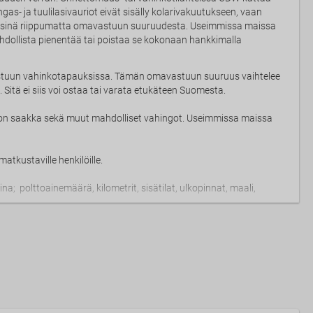
gas- ja tuulilasivauriot eivät sisälly kolarivakuutukseen, vaan
räisinä riippumatta omavastuun suuruudesta. Useimmissa maissa
ollista pienentää tai poistaa se kokonaan hankkimalla
stuun vahinkotapauksissa. Tämän omavastuun suuruus vaihtelee
Sitä ei siis voi ostaa tai varata etukäteen Suomesta.
on saakka sekä muut mahdolliset vahingot. Useimmissa maissa
atkustaville henkilöille.
; polttoainemäärä, kilometrit, sisätilat, ulkopinnat, maali,