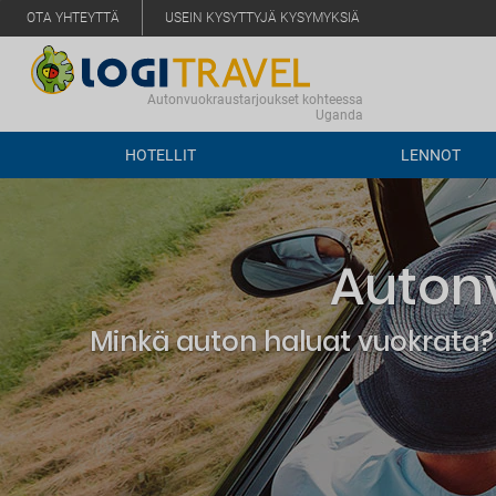
OTA YHTEYTTÄ
USEIN KYSYTTYJÄ KYSYMYKSIÄ
Autonvuokraustarjoukset kohteessa
Uganda
HOTELLIT
LENNOT
Auton
Minkä auton haluat vuokrata? 