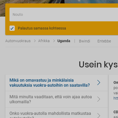
Nouto
Palautus samassa kohteessa
Autonvuokraus
Afrikka
Uganda
Bwindi
Entebbe
Usein ky
Mikä on omavastuu ja minkälaisia
Om
vakuutuksia vuokra-autoihin on saatavilla?
po
va
Mitä minulta vaaditaan, että voin ajaa autoa
ht
ulkomailla?
CD
Onko vuokra-autolla mahdollista matkustaa
as