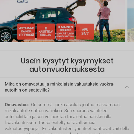
Usein kysytyt kysymykset
autonvuokrauksesta
Mikä on omavastuu ja minkälaisia vakuutuksia vuokra-
autoihin on saatavilla?
Omavastuu:
On summa, jonka asiakas joutuu maksamaan,
mikäli autolle sattuu vahinkoa. Sen suuruus vaihtelee
autoluokittain ja sen voi poistaa tai alentaa hankkimalla
lisävakuutuksen. Tässä esiteltynä tavallisimpia
vakuutustyyppejä. Eri vakuutusten lyhenteet saattavat vaihdella