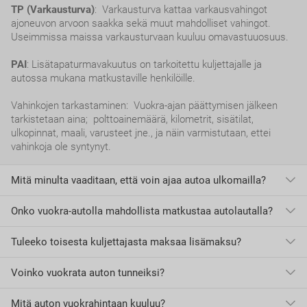
TP (Varkausturva)
: Varkausturva kattaa varkausvahingot
ajoneuvon arvoon saakka sekä muut mahdolliset vahingot.
Useimmissa maissa varkausturvaan kuuluu omavastuuosuus.
PAI
: Lisätapaturmavakuutus on tarkoitettu kuljettajalle ja
autossa mukana matkustaville henkilöille.
Vahinkojen tarkastaminen: Vuokra-ajan päättymisen jälkeen
tarkistetaan aina; polttoainemäärä, kilometrit, sisätilat,
ulkopinnat, maali, varusteet jne., ja näin varmistutaan, ettei
vahinkoja ole syntynyt.
Mitä minulta vaaditaan, että voin ajaa autoa ulkomailla?
Onko vuokra-autolla mahdollista matkustaa autolautalla?
Euroopan unionin jäsenmaissa riittää ajokortti.
Euroopan Unionin ulkopuolisissa maissa, tai maissa, jotka eivät
kuulu Geneven tai Wienin yleissopimuksen piiriin tulee olla
Tuleeko toisesta kuljettajasta maksaa lisämaksu?
Ei,
ei ole sallittua matkustaa autolautalla vuokra-autolla.
kansainvälinen ajokortti.
Kansainvälisiä ajokortteja voi Suomessa hankkia kahta erilaista
Voinko vuokrata auton tunneiksi?
Kyllä.
Jokaisesta lisäkuljettajasta tulee maksaa lisämaksu.
mallia, jotka on määritelty kansainvälisissä
tieliikennesopimuksissa: Genevessä 1949 ja Wienissä 1968.
Mitä auton vuokrahintaan kuuluu?
Yleensä auton vähimmäisvuokra-aika on 24 tuntia, 30-60