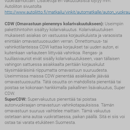
vuokraamoittain. Lisätietoja eri vakuutuksista löytyy mm.
Autoliiton sivustolta
http://www.autoliitto.fi/matkailu/vinkit/automatkalle/auton_vuokra
CDW (Omavastuun pienennys kolarivakuutukseen):
Useimpiin
pakettihintoihin sisältyy kolarivakuutus. Kolarivakuutuksen
mukaisesti asiakas on vastuussa korjauskuluista ja varaosista
enintään omavastuuosuuden verran. Onnettomuus- tai
vahinkotilanteissa CDW kattaa korjaukset tai uuden auton, ei
kuitenkaan varkauteen liittyvää vahinkoa. Rengas- ja
tuulilasivauriot eivät sisälly kolarivakuutukseen, vaan tällaisen
vahingon sattuessa asiakkaalta peritään korjauskulut
täysimääräisinä riippumatta omavastuun suuruudesta.
Useimmissa maissa CDW pienentää asiakkaalle jäävää
omavastuuosuutta. Tätä osuutta on mahdollista pienentää tai
poistaa se kokonaan hankkimalla paikallinen lisävakuutus, Super
CDW.
SuperCDW:
Supervakuutus pienentää tai poistaa
autonvuokraajan omavastuun vahinkotapauksissa. Tämän
omavastuun suuruus vaihtelee maittain. Tämä vakuutus
ostetaan aina autoa vuokrattaessa, paikan päällä. Sitä ei siis voi
ostaa tai varata etukäteen Suomesta.