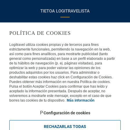
TIETOA LOGITRAVELISTA
Usein kysyttyjä kysymyksiä
Ota yhteyttä
POLÍTICA DE COOKIES
KÄYTTÖEHDOT
Logitravel utiliza cookies propias y de terceros para fines
estrictamente funcionales, permitiendo la navegación en la web,
Oikeudellinen huomautus
Yleiset valmismatkaehdot
así como para fines analíticos, para mostrarte publicidad (tanto
general como personalizada) en base a un perfil elaborado a partir
de tu hábitos de navegación (p. ej. páginas visitadas), para
Evästekäytäntömme
optimizar la web y para poder valorar las opiniones de los
productos adquiridos por los usuarios. Para administrar o
deshabilitar estas cookies haz click en Configuración de Cookies.
MUISSA MAISSA
Puedes obtener más información en nuestra Política de cookies.
Pulsa el botón Aceptar Cookies para confirmar que has leído y
aceptado la información presentada. Después de aceptar, no
Espanja
Portugali
Italia
volveremos a mostrarte este mensaje, excepto en el caso de que
borres las cookies de tu dispositivo.
Más información
Saksa
Brasilia
Ranska
Configuración de cookies
Iso-Britannia
Mexico
Europe
RECHAZARLAS TODAS