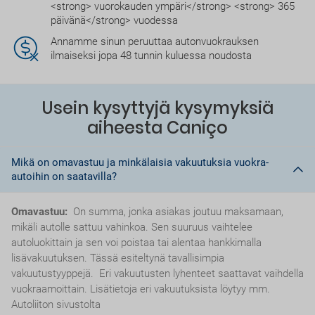
<strong> vuorokauden ympäri</strong> <strong> 365
päivänä</strong> vuodessa
Annamme sinun peruuttaa autonvuokrauksen
ilmaiseksi jopa 48 tunnin kuluessa noudosta
Usein kysyttyjä kysymyksiä
aiheesta Caniço
Mikä on omavastuu ja minkälaisia vakuutuksia vuokra-
autoihin on saatavilla?
Omavastuu:
On summa, jonka asiakas joutuu maksamaan,
mikäli autolle sattuu vahinkoa. Sen suuruus vaihtelee
autoluokittain ja sen voi poistaa tai alentaa hankkimalla
lisävakuutuksen. Tässä esiteltynä tavallisimpia
vakuutustyyppejä. Eri vakuutusten lyhenteet saattavat vaihdella
vuokraamoittain. Lisätietoja eri vakuutuksista löytyy mm.
Autoliiton sivustolta