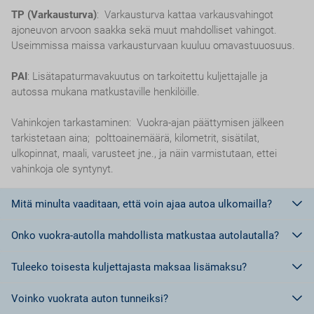
TP (Varkausturva)
: Varkausturva kattaa varkausvahingot
ajoneuvon arvoon saakka sekä muut mahdolliset vahingot.
Useimmissa maissa varkausturvaan kuuluu omavastuuosuus.
PAI
: Lisätapaturmavakuutus on tarkoitettu kuljettajalle ja
autossa mukana matkustaville henkilöille.
Vahinkojen tarkastaminen: Vuokra-ajan päättymisen jälkeen
tarkistetaan aina; polttoainemäärä, kilometrit, sisätilat,
ulkopinnat, maali, varusteet jne., ja näin varmistutaan, ettei
vahinkoja ole syntynyt.
Mitä minulta vaaditaan, että voin ajaa autoa ulkomailla?
Onko vuokra-autolla mahdollista matkustaa autolautalla?
Euroopan unionin jäsenmaissa riittää ajokortti.
Euroopan Unionin ulkopuolisissa maissa, tai maissa, jotka eivät
Tuleeko toisesta kuljettajasta maksaa lisämaksu?
kuulu Geneven tai Wienin yleissopimuksen piiriin tulee olla
Ei,
ei ole sallittua matkustaa autolautalla vuokra-autolla.
kansainvälinen ajokortti.
Voinko vuokrata auton tunneiksi?
Kansainvälisiä ajokortteja voi Suomessa hankkia kahta erilaista
Kyllä.
Jokaisesta lisäkuljettajasta tulee maksaa lisämaksu.