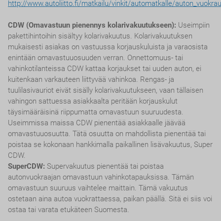
http://www.autoliitto.fi/matkailu/vinkit/automatkalle/auton_vuokra
CDW (Omavastuun pienennys kolarivakuutukseen):
Useimpiin
pakettihintoihin sisältyy kolarivakuutus. Kolarivakuutuksen
mukaisesti asiakas on vastuussa korjauskuluista ja varaosista
enintään omavastuuosuuden verran. Onnettomuus- tai
vahinkotilanteissa CDW kattaa korjaukset tai uuden auton, ei
kuitenkaan varkauteen liittyvää vahinkoa. Rengas- ja
tuulilasivauriot eivät sisälly kolarivakuutukseen, vaan tällaisen
vahingon sattuessa asiakkaalta peritään korjauskulut
täysimääräisinä riippumatta omavastuun suuruudesta.
Useimmissa maissa CDW pienentää asiakkaalle jäävää
omavastuuosuutta. Tätä osuutta on mahdollista pienentää tai
poistaa se kokonaan hankkimalla paikallinen lisävakuutus, Super
CDW.
SuperCDW:
Supervakuutus pienentää tai poistaa
autonvuokraajan omavastuun vahinkotapauksissa. Tämän
omavastuun suuruus vaihtelee maittain. Tämä vakuutus
ostetaan aina autoa vuokrattaessa, paikan päällä. Sitä ei siis voi
ostaa tai varata etukäteen Suomesta.