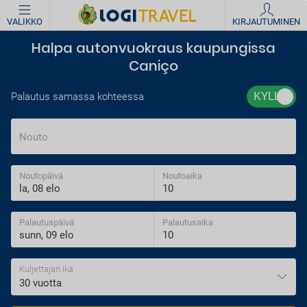
VALIKKO
KIRJAUTUMINEN
Halpa autonvuokraus kaupungissa
Caniço
Palautus samassa kohteessa
Nouto
Noutopäivä
Noutoaika
Palautuspäivä
Palautusaika
Kuljettajan ikä
30 vuotta