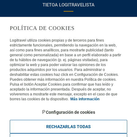
TIETOA LOGITRAVELISTA
Usein kysyttyjä kysymyksiä
Ota yhteyttä
POLÍTICA DE COOKIES
KÄYTTÖEHDOT
Logitravel utiliza cookies propias y de terceros para fines
estrictamente funcionales, permitiendo la navegación en la web,
Oikeudellinen huomautus
Yleiset valmismatkaehdot
así como para fines analíticos, para mostrarte publicidad (tanto
general como personalizada) en base a un perfil elaborado a partir
de tu hábitos de navegación (p. ej. páginas visitadas), para
Evästekäytäntömme
optimizar la web y para poder valorar las opiniones de los
productos adquiridos por los usuarios. Para administrar o
deshabilitar estas cookies haz click en Configuración de Cookies.
MUISSA MAISSA
Puedes obtener más información en nuestra Política de cookies.
Pulsa el botón Aceptar Cookies para confirmar que has leído y
aceptado la información presentada. Después de aceptar, no
Espanja
Portugali
Italia
volveremos a mostrarte este mensaje, excepto en el caso de que
borres las cookies de tu dispositivo.
Más información
Saksa
Brasilia
Ranska
Configuración de cookies
Iso-Britannia
Mexico
Europe
RECHAZARLAS TODAS