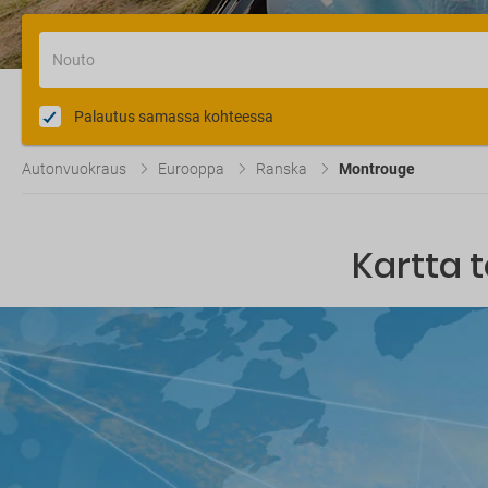
Nouto
Palautus samassa kohteessa
Autonvuokraus
Eurooppa
Ranska
Montrouge
Kartta 