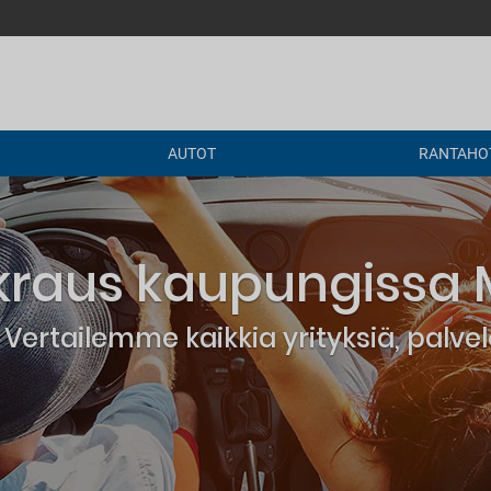
AUTOT
RANTAHOT
raus kaupungissa
Vertailemme kaikkia yrityksiä, palv