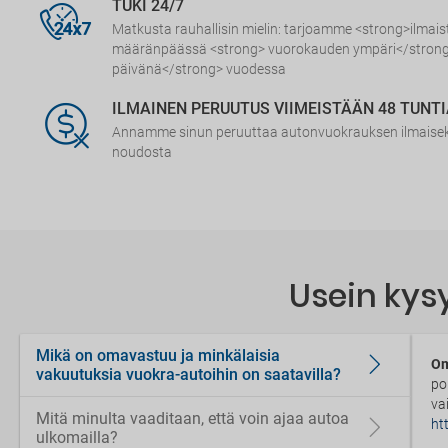
TUKI 24/7
Matkusta rauhallisin mielin: tarjoamme <strong>ilmai
määränpäässä <strong> vuorokauden ympäri</strong
päivänä</strong> vuodessa
ILMAINEN PERUUTUS VIIMEISTÄÄN 48 TUNT
Annamme sinun peruuttaa autonvuokrauksen ilmaiseks
noudosta
Usein kys
Mikä on omavastuu ja minkälaisia
Om
vakuutuksia vuokra-autoihin on saatavilla?
po
va
Mitä minulta vaaditaan, että voin ajaa autoa
ht
ulkomailla?