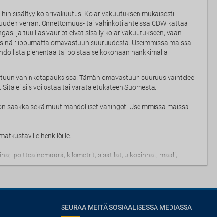
ihin sisältyy kolarivakuutus. Kolarivakuutuksen mukaisesti
uuden verran. Onnettomuus- tai vahinkotilanteissa CDW kattaa
gas- ja tuulilasivauriot eivät sisälly kolarivakuutukseen, vaan
räisinä riippumatta omavastuun suuruudesta. Useimmissa maissa
ollista pienentää tai poistaa se kokonaan hankkimalla
stuun vahinkotapauksissa. Tämän omavastuun suuruus vaihtelee
Sitä ei siis voi ostaa tai varata etukäteen Suomesta.
on saakka sekä muut mahdolliset vahingot. Useimmissa maissa
atkustaville henkilöille.
; polttoainemäärä, kilometrit, sisätilat, ulkopinnat, maali,
SEURAA MEITÄ SOSIAALISESSA MEDIASSA