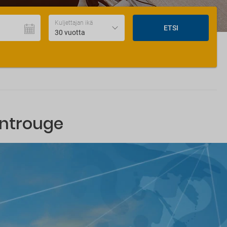
Kuljettajan ikä
ETSI
30 vuotta
ontrouge