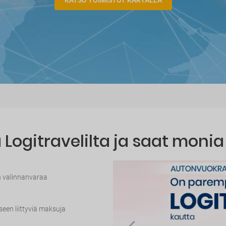
KATSO TOIMISTOT KARTALLA
Logitravelilta ja saat monia
n valinnanvaraa
seen liittyviä maksuja