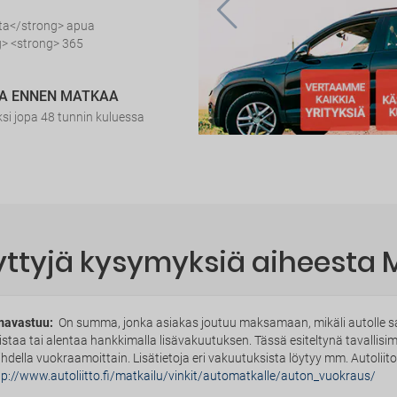
sta</strong> apua
> <strong> 365
IA ENNEN MATKAA
i jopa 48 tunnin kuluessa
yttyjä kysymyksiä aiheesta
avastuu:
On summa, jonka asiakas joutuu maksamaan, mikäli autolle sat
istaa tai alentaa hankkimalla lisävakuutuksen. Tässä esiteltynä tavallis
ihdella vuokraamoittain. Lisätietoja eri vakuutuksista löytyy mm. Autoliito
tp://www.autoliitto.fi/matkailu/vinkit/automatkalle/auton_vuokraus/