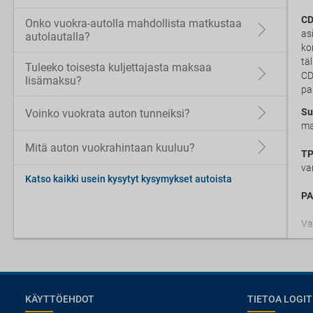
CD
Onko vuokra-autolla mahdollista matkustaa
as
autolautalla?
ko
tä
Tuleeko toisesta kuljettajasta maksaa
CD
lisämaksu?
pa
Su
Voinko vuokrata auton tunneiksi?
ma
Mitä auton vuokrahintaan kuuluu?
TP
va
Katso kaikki usein kysytyt kysymykset autoista
PA
Va
va
KÄYTTÖEHDOT
TIETOA LOGIT