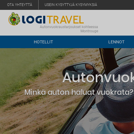
OTA YHTEYTTÄ
USEIN KYSYTTYJÄ KYSYMYKSIÄ
Autonvuokraustarjoukset kohteessa
Montrouge
HOTELLIT
LENNOT
Autonvuok
Minkä auton haluat vuokrata? 