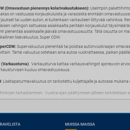
W (Omavastuun pienennys kolarivakuutukseen):
Useimpiin pakettihinto
iakas on vastuussa korjauskuluista ja varaosista enintään omavastuuos
rjaukset tai uuden auton, ei kuitenkaan varkauteen liittyvää vahinkoa. Ren
llaisen vahingon sattuessa asiakkaalta peritään korjauskulut täysimää
W pienentää asiakkaalle jäävää omavastuuosuutta. Tätä osuutta on mahd
ikallinen lisävakuutus, Super CDW.
perCDW:
Supervakuutus pienentää tai poistaa autonvuokraajan omava
ittain. Tämä vakuutus ostetaan aina autoa vuokrattaessa, paikan päällä. 
 (Varkausturva)
: Varkausturva kattaa varkausvahingot ajoneuvon arvo
rkausturvaan kuuluu omavastuuosuus.
I
: Lisätapaturmavakuutus on tarkoitettu kuljettajalle ja autossa mukana m
hinkojen tarkastaminen: Vuokra-ajan päättymisen jälkeen tarkistetaan aina
rusteet jne., ja näin varmistutaan, ettei vahinkoja ole syntynyt.
RAVELISTA
MUISSA MAISSA