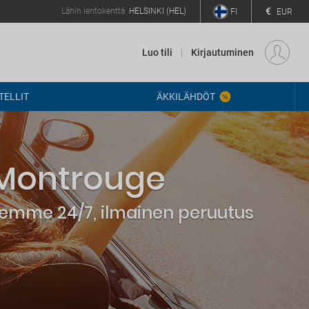
€
Lähin lentokenttä
HELSINKI (HEL)
FI
EUR
Luo tili
Kirjautuminen
ELLIT
ÄKKILÄHDÖT
 Montrouge
elemme 24/7, ilmainen peruutus