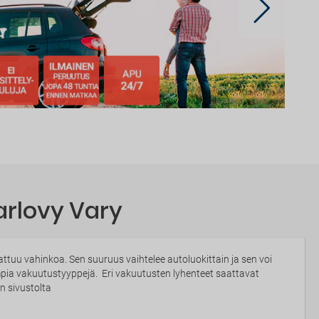
arlovy Vary
tuu vahinkoa. Sen suuruus vaihtelee autoluokittain ja sen voi
impia vakuutustyyppejä. Eri vakuutusten lyhenteet saattavat
n sivustolta