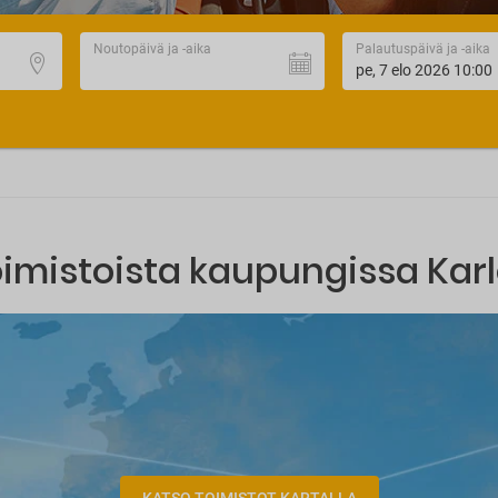
Noutopäivä ja -aika
Palautuspäivä ja -aika
oimistoista kaupungissa Kar