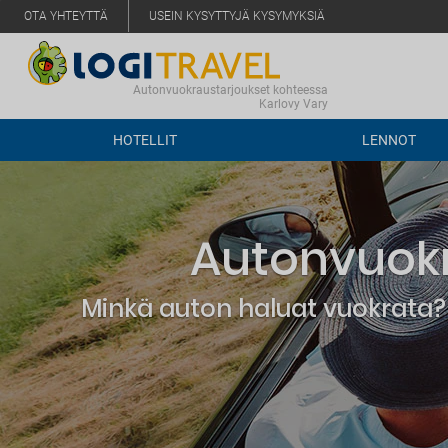
OTA YHTEYTTÄ
USEIN KYSYTTYJÄ KYSYMYKSIÄ
Autonvuokraustarjoukset kohteessa
Karlovy Vary
HOTELLIT
LENNOT
Autonvuokr
Minkä auton haluat vuokrata? 