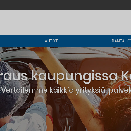
AUTOT
RANTAHOT
aus kaupungissa K
Vertailemme kaikkia yrityksiä, palv