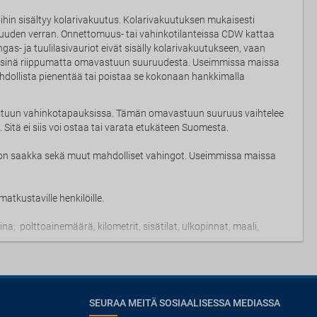
ihin sisältyy kolarivakuutus. Kolarivakuutuksen mukaisesti
uuden verran. Onnettomuus- tai vahinkotilanteissa CDW kattaa
gas- ja tuulilasivauriot eivät sisälly kolarivakuutukseen, vaan
räisinä riippumatta omavastuun suuruudesta. Useimmissa maissa
ollista pienentää tai poistaa se kokonaan hankkimalla
stuun vahinkotapauksissa. Tämän omavastuun suuruus vaihtelee
Sitä ei siis voi ostaa tai varata etukäteen Suomesta.
on saakka sekä muut mahdolliset vahingot. Useimmissa maissa
atkustaville henkilöille.
; polttoainemäärä, kilometrit, sisätilat, ulkopinnat, maali,
SEURAA MEITÄ SOSIAALISESSA MEDIASSA