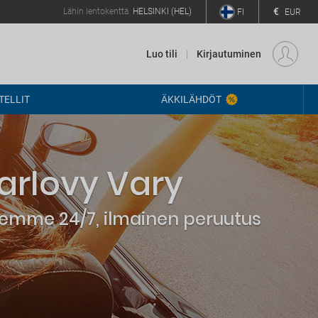
€
Lähin lentokenttä
HELSINKI (HEL)
FI
EUR
Luo tili
Kirjautuminen
ELLIT
ÄKKILÄHDÖT
arlovy Vary
elemme 24/7, ilmainen peruutus