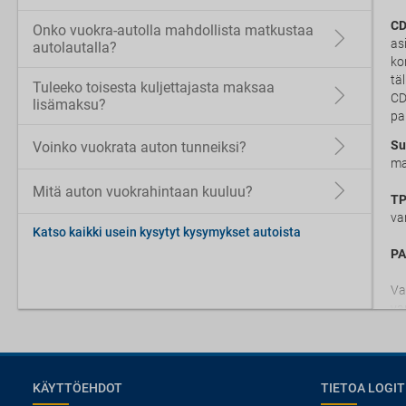
CD
Onko vuokra-autolla mahdollista matkustaa
as
autolautalla?
ko
tä
Tuleeko toisesta kuljettajasta maksaa
CD
lisämaksu?
pa
Su
Voinko vuokrata auton tunneiksi?
ma
Mitä auton vuokrahintaan kuuluu?
TP
va
Katso kaikki usein kysytyt kysymykset autoista
PA
Va
va
KÄYTTÖEHDOT
TIETOA LOGIT