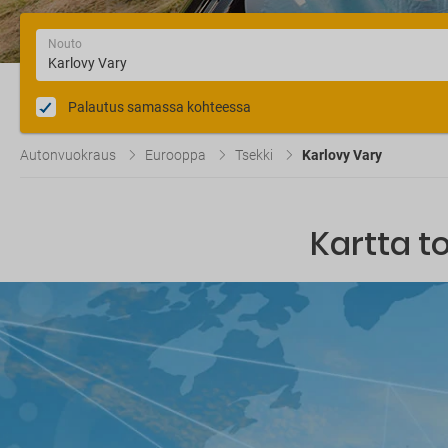
Nouto
Palautus samassa kohteessa
Autonvuokraus
Eurooppa
Tsekki
Karlovy Vary
Kartta t