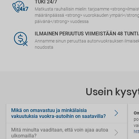
TUKI 24/7
Matkusta rauhallisin mielin: tarjoamme <strong>ilmai
määränpäässä <strong> vuorokauden ympäri</strong
päivänä</strong> vuodessa
ILMAINEN PERUUTUS VIIMEISTÄÄN 48 TUNT
Annamme sinun peruuttaa autonvuokrauksen ilmaiseks
noudosta
Usein kysy
Mikä on omavastuu ja minkälaisia
Om
vakuutuksia vuokra-autoihin on saatavilla?
po
va
Mitä minulta vaaditaan, että voin ajaa autoa
ht
ulkomailla?