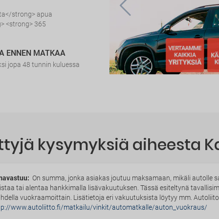
sta</strong> apua
> <strong> 365
IA ENNEN MATKAA
i jopa 48 tunnin kuluessa
ttyjä kysymyksiä aiheesta K
avastuu:
On summa, jonka asiakas joutuu maksamaan, mikäli autolle sat
istaa tai alentaa hankkimalla lisävakuutuksen. Tässä esiteltynä tavallis
ihdella vuokraamoittain. Lisätietoja eri vakuutuksista löytyy mm. Autoliito
tp://www.autoliitto.fi/matkailu/vinkit/automatkalle/auton_vuokraus/