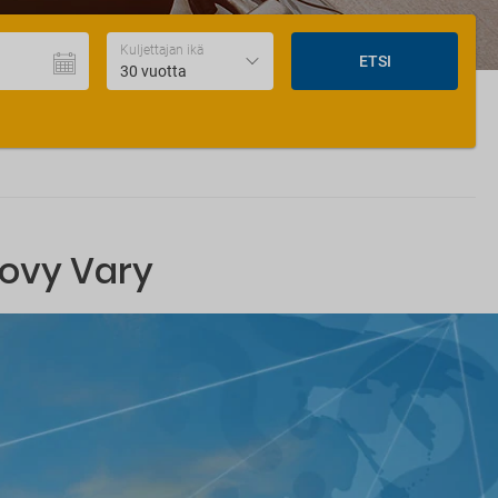
Kuljettajan ikä
ETSI
30 vuotta
lovy Vary