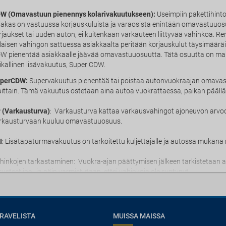
W (Omavastuun pienennys kolarivakuutukseen):
Useimpiin pakettihinto
iakas on vastuussa korjauskuluista ja varaosista enintään omavastuuos
rjaukset tai uuden auton, ei kuitenkaan varkauteen liittyvää vahinkoa. Ren
llaisen vahingon sattuessa asiakkaalta peritään korjauskulut täysimää
W pienentää asiakkaalle jäävää omavastuuosuutta. Tätä osuutta on mahd
ikallinen lisävakuutus, Super CDW.
perCDW:
Supervakuutus pienentää tai poistaa autonvuokraajan omava
ittain. Tämä vakuutus ostetaan aina autoa vuokrattaessa, paikan päällä. 
 (Varkausturva)
: Varkausturva kattaa varkausvahingot ajoneuvon arvo
rkausturvaan kuuluu omavastuuosuus.
I
: Lisätapaturmavakuutus on tarkoitettu kuljettajalle ja autossa mukana m
hinkojen tarkastaminen: Vuokra-ajan päättymisen jälkeen tarkistetaan aina
rusteet jne., ja näin varmistutaan, ettei vahinkoja ole syntynyt.
RAVELISTA
MUISSA MAISSA