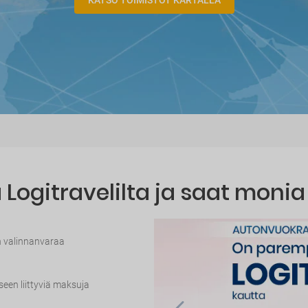
KATSO TOIMISTOT KARTALLA
Logitravelilta ja saat monia
n valinnanvaraa
seen liittyviä maksuja