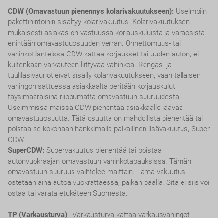
CDW (Omavastuun pienennys kolarivakuutukseen):
Useimpiin
pakettihintoihin sisältyy kolarivakuutus. Kolarivakuutuksen
mukaisesti asiakas on vastuussa korjauskuluista ja varaosista
enintään omavastuuosuuden verran. Onnettomuus- tai
vahinkotilanteissa CDW kattaa korjaukset tai uuden auton, ei
kuitenkaan varkauteen liittyvää vahinkoa. Rengas- ja
tuulilasivauriot eivät sisälly kolarivakuutukseen, vaan tällaisen
vahingon sattuessa asiakkaalta peritään korjauskulut
täysimääräisinä riippumatta omavastuun suuruudesta.
Useimmissa maissa CDW pienentää asiakkaalle jäävää
omavastuuosuutta. Tätä osuutta on mahdollista pienentää tai
poistaa se kokonaan hankkimalla paikallinen lisävakuutus, Super
CDW.
SuperCDW:
Supervakuutus pienentää tai poistaa
autonvuokraajan omavastuun vahinkotapauksissa. Tämän
omavastuun suuruus vaihtelee maittain. Tämä vakuutus
ostetaan aina autoa vuokrattaessa, paikan päällä. Sitä ei siis voi
ostaa tai varata etukäteen Suomesta.
TP (Varkausturva)
: Varkausturva kattaa varkausvahingot