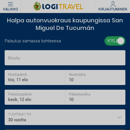
VALIKKO
KIRJAUTUMINEN
Halpa autonvuokraus kaupungissa San
Miguel De Tucumán
Palautus samassa kohteessa
Nouto
Noutopäivä
Noutoaika
Palautuspäivä
Palautusaika
Kuljettajan ikä
30 vuotta