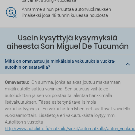
päivänä</strong> vuodessa
Annamme sinun peruuttaa autonvuokrauksen
ilmaiseksi jopa 48 tunnin kuluessa noudosta
Usein kysyttyjä kysymyksiä
aiheesta San Miguel De Tucumán
Mikä on omavastuu ja minkälaisia vakuutuksia vuokra-
autoihin on saatavilla?
Omavastuu:
On summa, jonka asiakas joutuu maksamaan,
mikäli autolle sattuu vahinkoa. Sen suuruus vaihtelee
autoluokittain ja sen voi poistaa tai alentaa hankkimalla
lisävakuutuksen. Tässä esiteltynä tavallisimpia
vakuutustyyppejä. Eri vakuutusten lyhenteet saattavat vaihdella
vuokraamoittain. Lisätietoja eri vakuutuksista löytyy mm.
Autoliiton sivustolta
http://www.autoliitto.fi/matkailu/vinkit/automatkalle/auton_vuokra