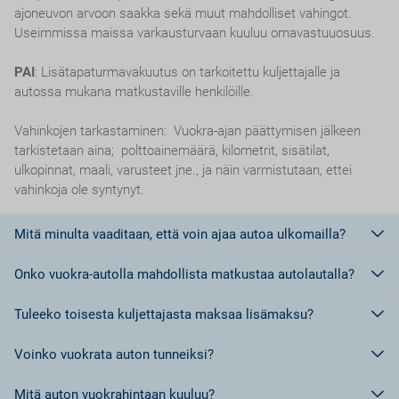
ajoneuvon arvoon saakka sekä muut mahdolliset vahingot.
Useimmissa maissa varkausturvaan kuuluu omavastuuosuus.
PAI
: Lisätapaturmavakuutus on tarkoitettu kuljettajalle ja
autossa mukana matkustaville henkilöille.
Vahinkojen tarkastaminen: Vuokra-ajan päättymisen jälkeen
tarkistetaan aina; polttoainemäärä, kilometrit, sisätilat,
ulkopinnat, maali, varusteet jne., ja näin varmistutaan, ettei
vahinkoja ole syntynyt.
Mitä minulta vaaditaan, että voin ajaa autoa ulkomailla?
Onko vuokra-autolla mahdollista matkustaa autolautalla?
Euroopan unionin jäsenmaissa riittää ajokortti.
Euroopan Unionin ulkopuolisissa maissa, tai maissa, jotka eivät
Tuleeko toisesta kuljettajasta maksaa lisämaksu?
kuulu Geneven tai Wienin yleissopimuksen piiriin tulee olla
Ei,
ei ole sallittua matkustaa autolautalla vuokra-autolla.
kansainvälinen ajokortti.
Voinko vuokrata auton tunneiksi?
Kansainvälisiä ajokortteja voi Suomessa hankkia kahta erilaista
Kyllä.
Jokaisesta lisäkuljettajasta tulee maksaa lisämaksu.
mallia, jotka on määritelty kansainvälisissä
Mitä auton vuokrahintaan kuuluu?
tieliikennesopimuksissa: Genevessä 1949 ja Wienissä 1968.