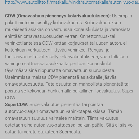
http://www.autoliitto.fi/matkailu/vinkit/automatkalle/auton_vuokra
CDW (Omavastuun pienennys kolarivakuutukseen):
Useimpiin
pakettihintoihin sisältyy kolarivakuutus. Kolarivakuutuksen
mukaisesti asiakas on vastuussa korjauskuluista ja varaosista
enintään omavastuuosuuden verran. Onnettomuus- tai
vahinkotilanteissa CDW kattaa korjaukset tai uuden auton, ei
kuitenkaan varkauteen liittyvää vahinkoa. Rengas- ja
tuulilasivauriot eivät sisälly kolarivakuutukseen, vaan tällaisen
vahingon sattuessa asiakkaalta peritään korjauskulut
täysimääräisinä riippumatta omavastuun suuruudesta.
Useimmissa maissa CDW pienentää asiakkaalle jäävää
omavastuuosuutta. Tätä osuutta on mahdollista pienentää tai
poistaa se kokonaan hankkimalla paikallinen lisävakuutus, Super
CDW.
SuperCDW:
Supervakuutus pienentää tai poistaa
autonvuokraajan omavastuun vahinkotapauksissa. Tämän
omavastuun suuruus vaihtelee maittain. Tämä vakuutus
ostetaan aina autoa vuokrattaessa, paikan päällä. Sitä ei siis voi
ostaa tai varata etukäteen Suomesta.