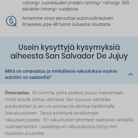
<strong> vuorokauden ympäri</strong> <strong> 365
päivänä</strong> vuodessa
Annamme sinun peruuttaa autonvuokrauksen
ilmaiseksi jopa 48 tunnin kuluessa noudosta
Usein kysyttyjä kysymyksiä
aiheesta San Salvador De Jujuy
Mikä on omavastuu ja minkälaisia vakuutuksia vuokra-
autoihin on saatavilla?
Omavastuu:
On summa, jonka asiakas joutuu maksamaan,
mikäli autolle sattuu vahinkoa. Sen suuruus vaihtelee
autoluokittain ja sen voi poistaa tai alentaa hankkimalla
lisävakuutuksen. Tässä esiteltynä tavallisimpia
vakuutustyyppejä. Eri vakuutusten lyhenteet saattavat vaihdella
vuokraamoittain. Lisätietoja eri vakuutuksista löytyy mm.
Autoliiton sivustolta