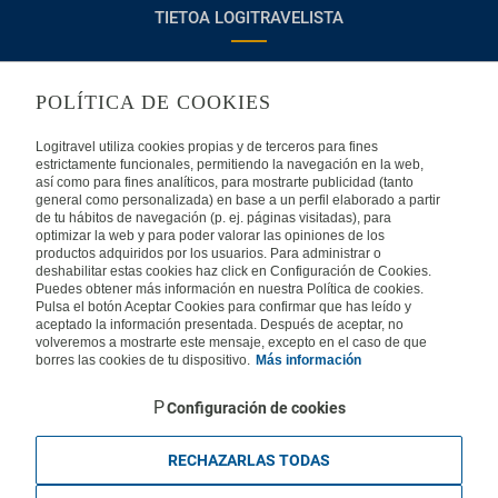
TIETOA LOGITRAVELISTA
Usein kysyttyjä kysymyksiä
Ota yhteyttä
POLÍTICA DE COOKIES
KÄYTTÖEHDOT
Logitravel utiliza cookies propias y de terceros para fines
estrictamente funcionales, permitiendo la navegación en la web,
Oikeudellinen huomautus
Yleiset valmismatkaehdot
así como para fines analíticos, para mostrarte publicidad (tanto
general como personalizada) en base a un perfil elaborado a partir
de tu hábitos de navegación (p. ej. páginas visitadas), para
Evästekäytäntömme
optimizar la web y para poder valorar las opiniones de los
productos adquiridos por los usuarios. Para administrar o
deshabilitar estas cookies haz click en Configuración de Cookies.
MUISSA MAISSA
Puedes obtener más información en nuestra Política de cookies.
Pulsa el botón Aceptar Cookies para confirmar que has leído y
aceptado la información presentada. Después de aceptar, no
Espanja
Portugali
Italia
volveremos a mostrarte este mensaje, excepto en el caso de que
borres las cookies de tu dispositivo.
Más información
Saksa
Brasilia
Ranska
Configuración de cookies
Iso-Britannia
Mexico
Europe
RECHAZARLAS TODAS