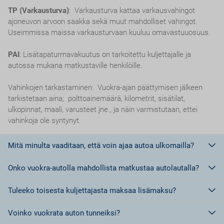
TP (Varkausturva)
: Varkausturva kattaa varkausvahingot
ajoneuvon arvoon saakka sekä muut mahdolliset vahingot.
Useimmissa maissa varkausturvaan kuuluu omavastuuosuus.
PAI
: Lisätapaturmavakuutus on tarkoitettu kuljettajalle ja
autossa mukana matkustaville henkilöille.
Vahinkojen tarkastaminen: Vuokra-ajan päättymisen jälkeen
tarkistetaan aina; polttoainemäärä, kilometrit, sisätilat,
ulkopinnat, maali, varusteet jne., ja näin varmistutaan, ettei
vahinkoja ole syntynyt.
Mitä minulta vaaditaan, että voin ajaa autoa ulkomailla?
Onko vuokra-autolla mahdollista matkustaa autolautalla?
Euroopan unionin jäsenmaissa riittää ajokortti.
Euroopan Unionin ulkopuolisissa maissa, tai maissa, jotka eivät
Tuleeko toisesta kuljettajasta maksaa lisämaksu?
kuulu Geneven tai Wienin yleissopimuksen piiriin tulee olla
Ei,
ei ole sallittua matkustaa autolautalla vuokra-autolla.
kansainvälinen ajokortti.
Voinko vuokrata auton tunneiksi?
Kansainvälisiä ajokortteja voi Suomessa hankkia kahta erilaista
Kyllä.
Jokaisesta lisäkuljettajasta tulee maksaa lisämaksu.