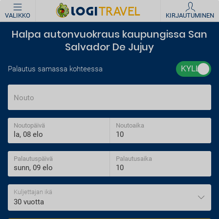
VALIKKO
KIRJAUTUMINEN
Halpa autonvuokraus kaupungissa San
Salvador De Jujuy
Palautus samassa kohteessa
Nouto
Noutopäivä
Noutoaika
Palautuspäivä
Palautusaika
Kuljettajan ikä
30 vuotta