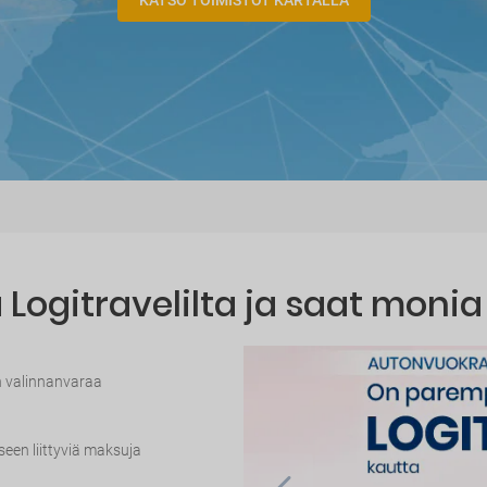
KATSO TOIMISTOT KARTALLA
Logitravelilta ja saat monia
n valinnanvaraa
seen liittyviä maksuja