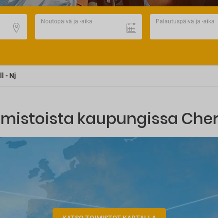
Noutopäivä ja -aika
Palautuspäivä ja -aika
l - Nj
imistoista kaupungissa Cherry