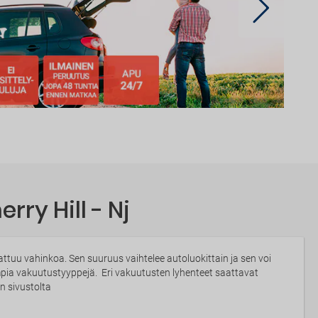
ry Hill - Nj
tuu vahinkoa. Sen suuruus vaihtelee autoluokittain ja sen voi
impia vakuutustyyppejä. Eri vakuutusten lyhenteet saattavat
n sivustolta