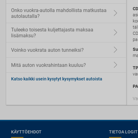
CD
Onko vuokra-autolla mahdollista matkustaa
as
autolautalla?
ko
tä
Tuleeko toisesta kuljettajasta maksaa
CD
lisämaksu?
pa
Su
Voinko vuokrata auton tunneiksi?
ma
Mitä auton vuokrahintaan kuuluu?
TP
va
Katso kaikki usein kysytyt kysymykset autoista
PA
Va
va
KÄYTTÖEHDOT
TIETOA LOGIT