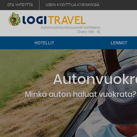
OTA YHTEYTTÄ
USEIN KYSYTTYJÄ KYSYMYKSIÄ
Autonvuokraustarjoukset kohteessa
Cherry Hill - Nj
HOTELLIT
LENNOT
Autonvuokra
Minkä auton haluat vuokrata? 