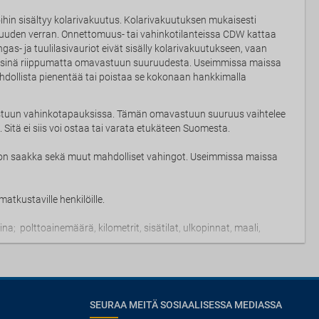
ihin sisältyy kolarivakuutus. Kolarivakuutuksen mukaisesti
uuden verran. Onnettomuus- tai vahinkotilanteissa CDW kattaa
gas- ja tuulilasivauriot eivät sisälly kolarivakuutukseen, vaan
räisinä riippumatta omavastuun suuruudesta. Useimmissa maissa
ollista pienentää tai poistaa se kokonaan hankkimalla
stuun vahinkotapauksissa. Tämän omavastuun suuruus vaihtelee
Sitä ei siis voi ostaa tai varata etukäteen Suomesta.
on saakka sekä muut mahdolliset vahingot. Useimmissa maissa
atkustaville henkilöille.
; polttoainemäärä, kilometrit, sisätilat, ulkopinnat, maali,
SEURAA MEITÄ SOSIAALISESSA MEDIASSA