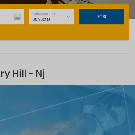
Kuljettajan ikä
ETSI
30 vuotta
 Hill - Nj