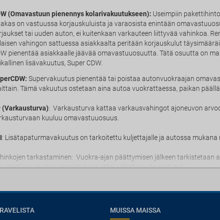
W (Omavastuun pienennys kolarivakuutukseen):
Useimpiin pakettihinto
iakas on vastuussa korjauskuluista ja varaosista enintään omavastuuos
rjaukset tai uuden auton, ei kuitenkaan varkauteen liittyvää vahinkoa. Ren
llaisen vahingon sattuessa asiakkaalta peritään korjauskulut täysimää
W pienentää asiakkaalle jäävää omavastuuosuutta. Tätä osuutta on mahd
ikallinen lisävakuutus, Super CDW.
perCDW:
Supervakuutus pienentää tai poistaa autonvuokraajan omava
ittain. Tämä vakuutus ostetaan aina autoa vuokrattaessa, paikan päällä. 
 (Varkausturva)
: Varkausturva kattaa varkausvahingot ajoneuvon arvo
rkausturvaan kuuluu omavastuuosuus.
I
: Lisätapaturmavakuutus on tarkoitettu kuljettajalle ja autossa mukana m
hinkojen tarkastaminen: Vuokra-ajan päättymisen jälkeen tarkistetaan aina
rusteet jne., ja näin varmistutaan, ettei vahinkoja ole syntynyt.
RAVELISTA
MUISSA MAISSA