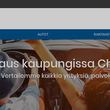
AUTOT
RANTAHOT
us kaupungissa Cher
Vertailemme kaikkia yrityksiä, palv