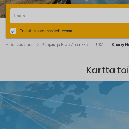
Nouto
Palautus samassa kohteessa
Autonvuokraus
Pohjois- ja Etelä-Amerikka
USA
Cherry Hil
Kartta to