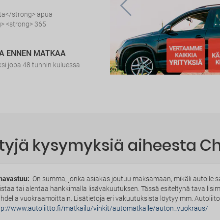
sta</strong> apua
> <strong> 365
IA ENNEN MATKAA
i jopa 48 tunnin kuluessa
tyjä kysymyksiä aiheesta Cher
avastuu:
On summa, jonka asiakas joutuu maksamaan, mikäli autolle sat
istaa tai alentaa hankkimalla lisävakuutuksen. Tässä esiteltynä tavallis
ihdella vuokraamoittain. Lisätietoja eri vakuutuksista löytyy mm. Autoliito
tp://www.autoliitto.fi/matkailu/vinkit/automatkalle/auton_vuokraus/