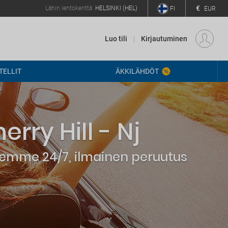
€
Lähin lentokenttä
HELSINKI (HEL)
FI
EUR
Luo tili
Kirjautuminen
ELLIT
ÄKKILÄHDÖT
ry Hill - Nj
elemme 24/7, ilmainen peruutus