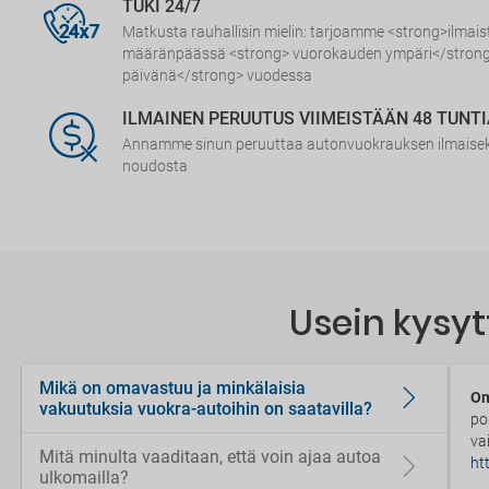
TUKI 24/7
Matkusta rauhallisin mielin: tarjoamme <strong>ilmai
määränpäässä <strong> vuorokauden ympäri</strong
päivänä</strong> vuodessa
ILMAINEN PERUUTUS VIIMEISTÄÄN 48 TUNT
Annamme sinun peruuttaa autonvuokrauksen ilmaiseks
noudosta
Usein kysyt
Mikä on omavastuu ja minkälaisia
Om
vakuutuksia vuokra-autoihin on saatavilla?
po
va
Mitä minulta vaaditaan, että voin ajaa autoa
ht
ulkomailla?