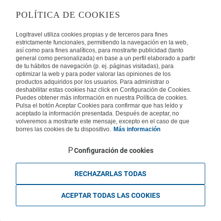
POLÍTICA DE COOKIES
TIETOA LOGITRAVELISTA
Logitravel utiliza cookies propias y de terceros para fines
estrictamente funcionales, permitiendo la navegación en la web,
así como para fines analíticos, para mostrarte publicidad (tanto
Usein kysyttyjä kysymyksiä
Ota yhteyttä
general como personalizada) en base a un perfil elaborado a partir
de tu hábitos de navegación (p. ej. páginas visitadas), para
KÄYTTÖEHDOT
optimizar la web y para poder valorar las opiniones de los
productos adquiridos por los usuarios. Para administrar o
deshabilitar estas cookies haz click en Configuración de Cookies.
Oikeudellinen huomautus
Yleiset valmismatkaehdot
Puedes obtener más información en nuestra Política de cookies.
Evästekäytäntömme
Pulsa el botón Aceptar Cookies para confirmar que has leído y
aceptado la información presentada. Después de aceptar, no
MUISSA MAISSA
volveremos a mostrarte este mensaje, excepto en el caso de que
borres las cookies de tu dispositivo.
Más información
Espanja
Portugali
Italia
Saksa
Brasilia
Ranska
Configuración de cookies
Iso-Britannia
Mexico
Europe
RECHAZARLAS TODAS
ACEPTAR TODAS LAS COOKIES
Legal , Y-tunnus 2559611-1, KuVi 2843/13/U. Kaikki oikeudet pidätetään.