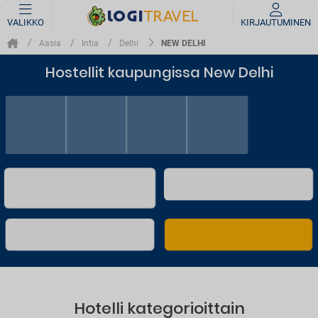
VALIKKO
KIRJAUTUMINEN
NEW DELHI
Aasia
Intia
Delhi
Hostellit kaupungissa New Delhi
Hotelli kategorioittain