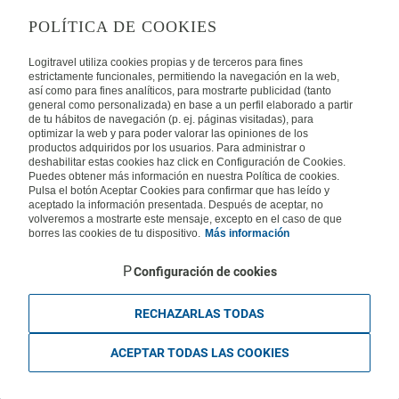
POLÍTICA DE COOKIES
TIETOA LOGITRAVELISTA
Logitravel utiliza cookies propias y de terceros para fines
estrictamente funcionales, permitiendo la navegación en la web,
así como para fines analíticos, para mostrarte publicidad (tanto
Usein kysyttyjä kysymyksiä
Ota yhteyttä
general como personalizada) en base a un perfil elaborado a partir
de tu hábitos de navegación (p. ej. páginas visitadas), para
KÄYTTÖEHDOT
optimizar la web y para poder valorar las opiniones de los
productos adquiridos por los usuarios. Para administrar o
deshabilitar estas cookies haz click en Configuración de Cookies.
Oikeudellinen huomautus
Yleiset valmismatkaehdot
Puedes obtener más información en nuestra Política de cookies.
Evästekäytäntömme
Pulsa el botón Aceptar Cookies para confirmar que has leído y
aceptado la información presentada. Después de aceptar, no
MUISSA MAISSA
volveremos a mostrarte este mensaje, excepto en el caso de que
borres las cookies de tu dispositivo.
Más información
Espanja
Portugali
Italia
Saksa
Brasilia
Ranska
Configuración de cookies
Iso-Britannia
Mexico
Europe
RECHAZARLAS TODAS
ACEPTAR TODAS LAS COOKIES
Legal , Y-tunnus 2559611-1, KuVi 2843/13/U. Kaikki oikeudet pidätetään.