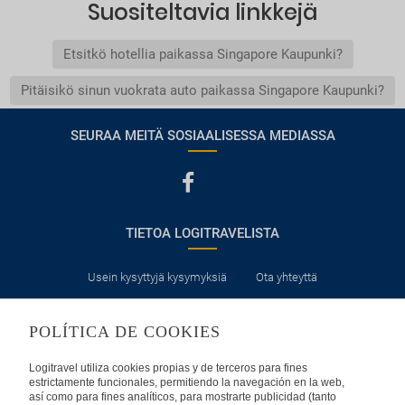
Suositeltavia linkkejä
Etsitkö hotellia paikassa Singapore Kaupunki?
Pitäisikö sinun vuokrata auto paikassa Singapore Kaupunki?
SEURAA MEITÄ SOSIAALISESSA MEDIASSA
TIETOA LOGITRAVELISTA
Usein kysyttyjä kysymyksiä
Ota yhteyttä
KÄYTTÖEHDOT
POLÍTICA DE COOKIES
Logitravel utiliza cookies propias y de terceros para fines
Oikeudellinen huomautus
Yleiset valmismatkaehdot
estrictamente funcionales, permitiendo la navegación en la web,
así como para fines analíticos, para mostrarte publicidad (tanto