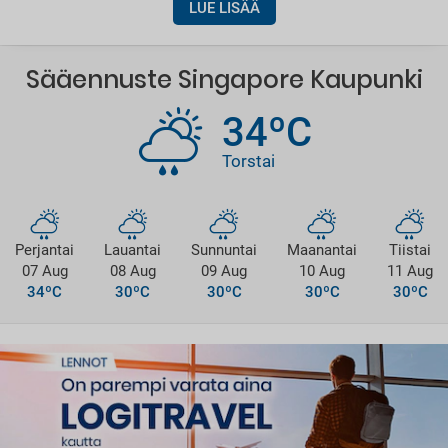
LUE LISÄÄ
Sääennuste Singapore Kaupunki
34ºC
Torstai
Perjantai
Lauantai
Sunnuntai
Maanantai
Tiistai
07 Aug
08 Aug
09 Aug
10 Aug
11 Aug
34ºC
30ºC
30ºC
30ºC
30ºC