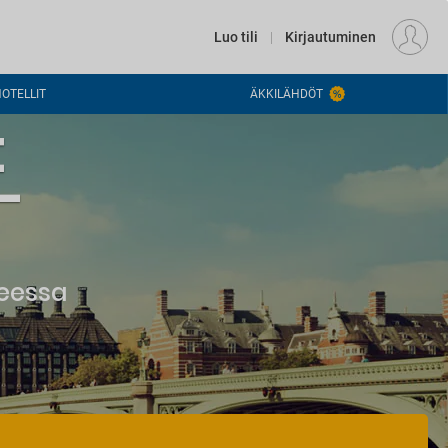
€
Lähin lentokenttä
HELSINKI (HEL)
FI
EUR
Luo tili
|
Kirjautuminen
OTELLIT
ÄKKILÄHDÖT
t
-
heessa