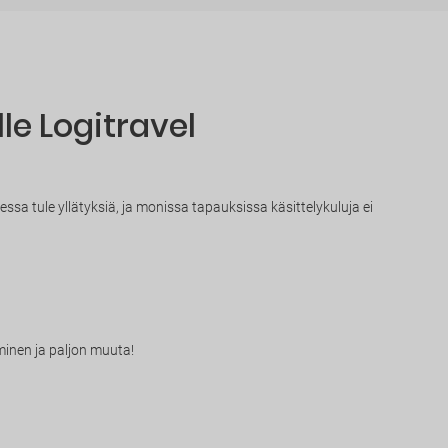
lle Logitravel
sa tule yllätyksiä, ja monissa tapauksissa käsittelykuluja ei
minen ja paljon muuta!