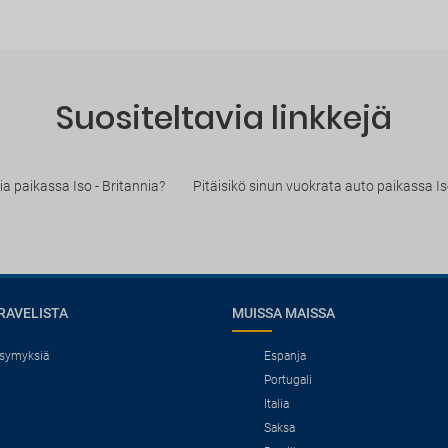
Suositeltavia linkkejä
lia paikassa Iso - Britannia?
Pitäisikö sinun vuokrata auto paikassa Is
RAVELISTA
MUISSA MAISSA
ysymyksiä
Espanja
Portugali
Italia
Saksa