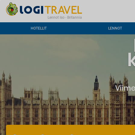
OTA YHTEYTTÄ
USEIN KYSYTTYJÄ KYSYMYKSIÄ
Lennot Iso - Britannia
HOTELLIT
LENNOT
Viime