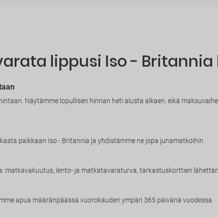
arata lippusi Iso - Britannia 
taan
hintaan. Näytämme lopullisen hinnan heti alusta alkaen, eikä maksuvaihees
ikasta paikkaan Iso - Britannia ja yhdistämme ne jopa junamatkoihin
uja: matkavakuutus, lento- ja matkatavaraturva, tarkastuskorttien lähettä
Tarjoamme apua määränpäässä vuorokauden ympäri 365 päivänä vuodessa