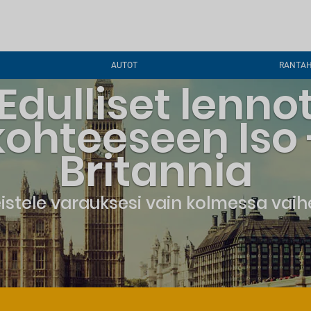
AUTOT
RANTAH
Edulliset lenno
kohteeseen Iso 
Britannia
istele varauksesi vain kolmessa vai