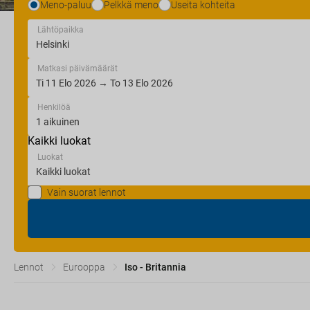
Meno-paluu
Pelkkä meno
Useita kohteita
Lähtöpaikka
Matkasi päivämäärät
Henkilöä
Kaikki luokat
Luokat
Vain suorat lennot
Lennot
Eurooppa
Iso - Britannia