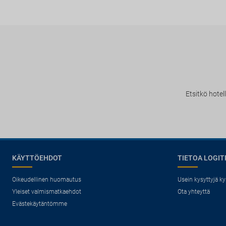
Etsitkö hotel
KÄYTTÖEHDOT
TIETOA LOGIT
Oikeudellinen huomautus
Usein kysyttyjä k
Yleiset valmismatkaehdot
Ota yhteyttä
Evästekäytäntömme