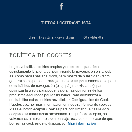
TIETOA LOGITRAVELISTA
Usein kysyttyjä kysymyksiä
Ota yhteyttä
KÄYTTÖEHDOT
POLÍTICA DE COOKIES
Logitravel utiliza cookies propias y de terceros para fines
Oikeudellinen huomautus
Yleiset valmismatkaehdot
estrictamente funcionales, permitiendo la navegación en la web,
así como para fines analíticos, para mostrarte publicidad (tanto
Evästekäytäntömme
general como personalizada) en base a un perfil elaborado a partir
de tu hábitos de navegación (p. ej. páginas visitadas), para
optimizar la web y para poder valorar las opiniones de los
productos adquiridos por los usuarios. Para administrar o
MUISSA MAISSA
deshabilitar estas cookies haz click en Configuración de Cookies.
Puedes obtener más información en nuestra Política de cookies.
Pulsa el botón Aceptar Cookies para confirmar que has leído y
Espanja
Portugali
Italia
aceptado la información presentada. Después de aceptar, no
volveremos a mostrarte este mensaje, excepto en el caso de que
borres las cookies de tu dispositivo.
Más información
Saksa
Brasilia
Ranska