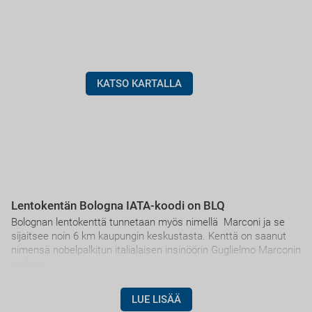
KATSO KARTALLA
Lentokentän Bologna IATA-koodi on BLQ
Bolognan lentokenttä tunnetaan myös nimellä Marconi ja se
sijaitsee noin 6 km kaupungin keskustasta. Kenttä on saanut
nimensä nobelpalkitun italialaisen insinöörin Guglielmo Marconin
mukaan.
LUE LISÄÄ