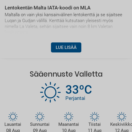
Lentokentän Malta IATA-koodi on MLA
Maltalla on vain yksi kansainvälinen lentokenttä ja se sijaitsee
Luqan ja Gudjan välillä. Kenttää kutsutaan yleisesti myös
nimella La Valeta, sehän sijaitsee vain noin 8 km Valetan
keskustasta.
LUE LISÄÄ
Sääennuste Valletta
33ºC
Perjantai
Lauantai
Sunnuntai
Maanantai
Tiistai
Keskiviikk
08 Aug
09 Aug
10 Aug
11 Aug
12 Aug