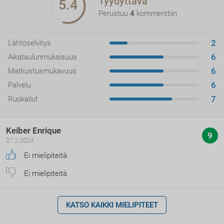
Tyydyttävä
5.4
Perustuu
4
kommenttiin
2
Lähtöselvitys
6
Aikataulunmukaisuus
6
Matkustusmukavuus
6
Palvelu
7
Ruokailut
Keiber Enrique
9
27.2.2024
Ei mielipiteitä
Ei mielipiteitä
KATSO KAIKKI MIELIPITEET