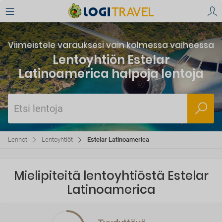
Viimeistele varauksesi vain kolmessa vaiheessa
Lentoyhtiön Estelar
Latinoamerica halpoja lentoja
Etsi lentoja
Lennot
Lentoyhtiöt
Estelar Latinoamerica
Mielipiteitä lentoyhtiöstä Estelar
Latinoamerica