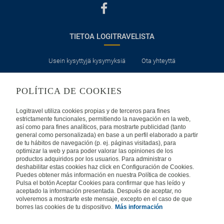
TIETOA LOGITRAVELISTA
Usein kysyttyjä kysymyksiä
Ota yhteyttä
KÄYTTÖEHDOT
POLÍTICA DE COOKIES
Logitravel utiliza cookies propias y de terceros para fines
Oikeudellinen huomautus
Yleiset valmismatkaehdot
estrictamente funcionales, permitiendo la navegación en la web,
así como para fines analíticos, para mostrarte publicidad (tanto
Evästekäytäntömme
general como personalizada) en base a un perfil elaborado a partir
de tu hábitos de navegación (p. ej. páginas visitadas), para
optimizar la web y para poder valorar las opiniones de los
productos adquiridos por los usuarios. Para administrar o
MUISSA MAISSA
deshabilitar estas cookies haz click en Configuración de Cookies.
Puedes obtener más información en nuestra Política de cookies.
Pulsa el botón Aceptar Cookies para confirmar que has leído y
Espanja
Portugali
Italia
aceptado la información presentada. Después de aceptar, no
volveremos a mostrarte este mensaje, excepto en el caso de que
borres las cookies de tu dispositivo.
Más información
Saksa
Brasilia
Ranska