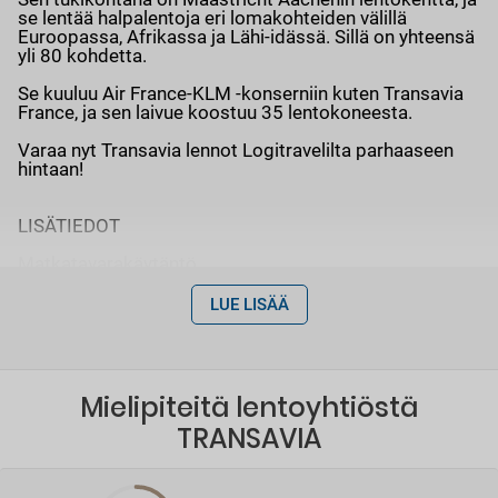
se lentää halpalentoja eri lomakohteiden välillä
Euroopassa, Afrikassa ja Lähi-idässä. Sillä on yhteensä
yli 80 kohdetta.
Se kuuluu Air France-KLM -konserniin kuten Transavia
France, ja sen laivue koostuu 35 lentokoneesta.
Varaa nyt Transavia lennot Logitravelilta parhaaseen
hintaan!
LISÄTIEDOT
Matkatavarakäytäntö
Käsimatkatavarat:
Lentokoneen matkustamoon voi
LUE LISÄÄ
ottaa käsimatkatavaroita, jotka eivät ylitä seuraavia
mittoja ja painoa: 45 x 40 x 25 cm ja lisälaite (vihreä
etiketti), enint. 55 x 35 x 25 cm (punainen etiketti) ja
10 kg. Lisäksi 1 käsimatkatavara, joka voi olla
sateenvarjo tai keppi.
Mielipiteitä lentoyhtiöstä
TRANSAVIA
Kirjattava matkatavara:
Voit kirjata Transavian
matkoille matkatavaroita, joiden paino on 20 kg:sta
(sisältyy Plus-hintaan) 30 kg:aan (sisältyy Max-
hintaan). Jos haluat ylimääräisiä matkatavaroita, voit