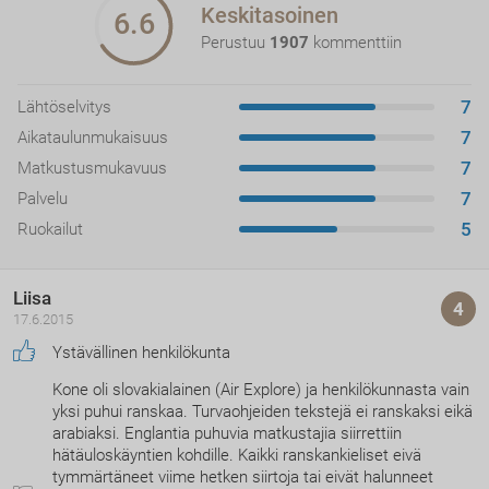
jakaa 5 matkatavaraa henkilöä kohden, ja
Keskitasoinen
6.6
kokonaispaino voi olla enintään 50 kg henkilöä kohti.
Perustuu
1907
kommenttiin
Matkatavaroiden enimmäispaino: 32 kg.
Lentoyhtiön TRANSAVIA IATA-koodi on
HV
7
Lähtöselvitys
7
Aikataulunmukaisuus
7
Matkustusmukavuus
7
Palvelu
5
Ruokailut
Liisa
4
17.6.2015
Ystävällinen henkilökunta
Kone oli slovakialainen (Air Explore) ja henkilökunnasta vain
yksi puhui ranskaa. Turvaohjeiden tekstejä ei ranskaksi eikä
arabiaksi. Englantia puhuvia matkustajia siirrettiin
hätäuloskäyntien kohdille. Kaikki ranskankieliset eivä
tymmärtäneet viime hetken siirtoja tai eivät halunneet