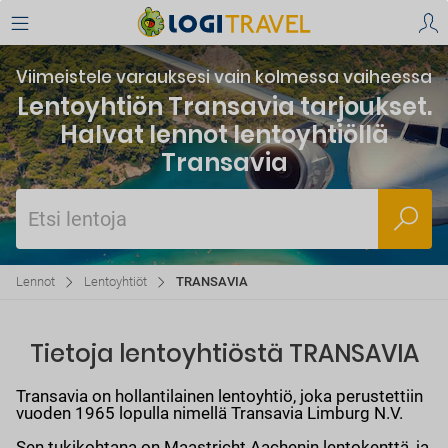
Viimeistele varauksesi vain kolmessa vaiheessa
Lentoyhtiön Transavia tarjoukset.
Halvat lennot lentoyhtiöllä
Transavia
Etsi lentoja
Lennot
Lentoyhtiöt
TRANSAVIA
Tietoja lentoyhtiöstä TRANSAVIA
Transavia on hollantilainen lentoyhtiö, joka perustettiin
vuoden 1965 lopulla nimellä Transavia Limburg N.V.
Sen tukikohtana on Maastricht Aachenin lentokenttä, ja