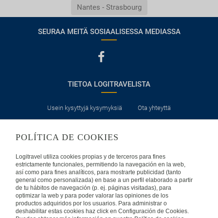
Nantes - Strasbourg
SEURAA MEITÄ SOSIAALISESSA MEDIASSA
TIETOA LOGITRAVELISTA
Usein kysyttyjä kysymyksiä
Ota yhteyttä
KÄYTTÖEHDOT
POLÍTICA DE COOKIES
Logitravel utiliza cookies propias y de terceros para fines
Oikeudellinen huomautus
Yleiset valmismatkaehdot
estrictamente funcionales, permitiendo la navegación en la web,
así como para fines analíticos, para mostrarte publicidad (tanto
Evästekäytäntömme
general como personalizada) en base a un perfil elaborado a partir
de tu hábitos de navegación (p. ej. páginas visitadas), para
optimizar la web y para poder valorar las opiniones de los
productos adquiridos por los usuarios. Para administrar o
MUISSA MAISSA
deshabilitar estas cookies haz click en Configuración de Cookies.