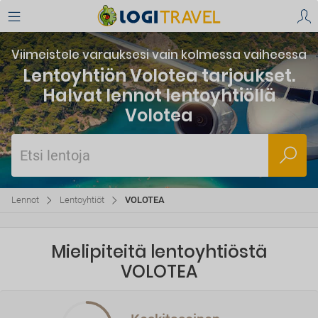
Viimeistele varauksesi vain kolmessa vaiheessa
Lentoyhtiön Volotea tarjoukset.
Halvat lennot lentoyhtiöllä
Volotea
Etsi lentoja
Lennot
Lentoyhtiöt
VOLOTEA
Mielipiteitä lentoyhtiöstä
VOLOTEA