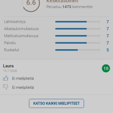
Keskitasoinen
6.6
Perustuu
1475
kommenttiin
7
Lähtöselvitys
7
Aikataulunmukaisuus
7
Matkustusmukavuus
7
Palvelu
5
Ruokailut
Laura
10
10.7.2026
Ei mielipiteitä
Ei mielipiteitä
KATSO KAIKKI MIELIPITEET