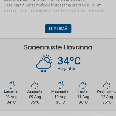
José Martín kansainvälinen lentoasema sijaitsee n. 18 km
päässä Havannasta ja se on saaren ylivoimaiseti liikennöidyin
kenttä.
LUE LISÄÄ
Sääennuste Havanna
34ºC
Perjantai
Lauantai
Sunnuntai
Maanantai
Tiistai
Keskiviikk
08 Aug
09 Aug
10 Aug
11 Aug
12 Aug
34ºC
35ºC
35ºC
36ºC
35ºC