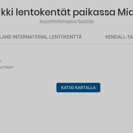
ikki lentokentät paikassa Mi
AirportInformationSubtitle
LAND INTERNATIONAL LENTOKENTTÄ
KENDALL-TA
m
uuntaan
KATSO KARTALLA