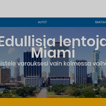
AUTOT
RANTAH
Edullisia lentoj
Miami
istele varauksesi vain kolmessa vai