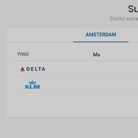
S
Etsitkö suor
AMSTERDAM
Yhtiö
Ma