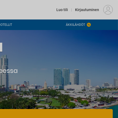
€
Lähin lentokenttä
HELSINKI (HEL)
FI
EUR
Luo tili
|
Kirjautuminen
OTELLIT
ÄKKILÄHDÖT
a
heessa