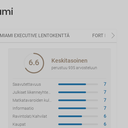
ami
MIAMI EXECUTIVE LENTOKENTTÄ
FORT LAUDERDA
Keskitasoinen
6.6
perustuu 935 arvosteluun
7
Saavutettavuus
7
Julkiset liikenneyhteydet
7
Matkatavaroiden kuljetus
7
Informaatio
6
Ravintolat/Kahvilat
6
Kaupat