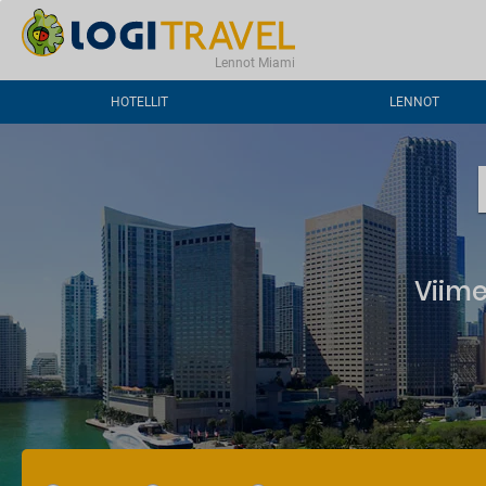
OTA YHTEYTTÄ
USEIN KYSYTTYJÄ KYSYMYKSIÄ
Lennot Miami
HOTELLIT
LENNOT
Viime