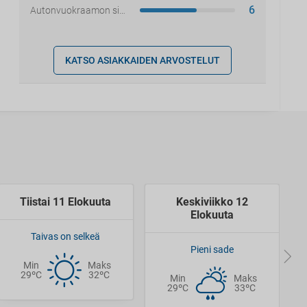
6
Autonvuokraamon sijainti
KATSO ASIAKKAIDEN ARVOSTELUT
Tiistai 11 Elokuuta
Keskiviikko 12
Elokuuta
Taivas on selkeä
Pieni sade
Min
Maks
29ºC
32ºC
Min
Maks
29ºC
33ºC