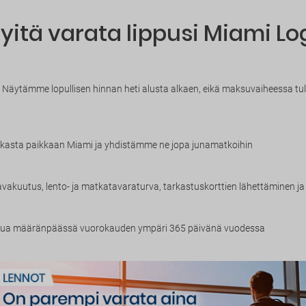
yitä varata lippusi Miami Lo
Näytämme lopullisen hinnan heti alusta alkaen, eikä maksuvaiheessa tule y
paikasta paikkaan Miami ja yhdistämme ne jopa junamatkoihin
avakuutus, lento- ja matkatavaraturva, tarkastuskorttien lähettäminen ja
 apua määränpäässä vuorokauden ympäri 365 päivänä vuodessa