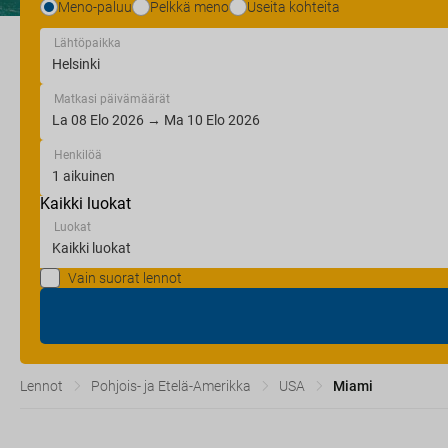
Meno-paluu
Pelkkä meno
Useita kohteita
Lähtöpaikka
Matkasi päivämäärät
Henkilöä
Kaikki luokat
Luokat
Vain suorat lennot
Lennot
Pohjois- ja Etelä-Amerikka
USA
Miami