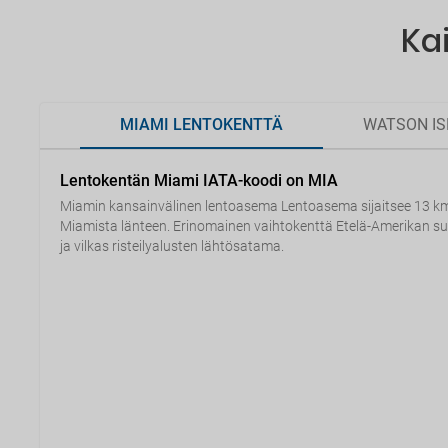
Ka
MIAMI LENTOKENTTÄ
WATSON IS
Lentokentän Miami IATA-koodi on MIA
Miamin kansainvälinen lentoasema Lentoasema sijaitsee 13 k
Miamista länteen. Erinomainen vaihtokenttä Etelä-Amerikan s
ja vilkas risteilyalusten lähtösatama.