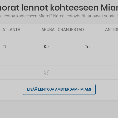
uorat lennot kohteeseen Mia
aa lentoa kohteeseen Miami? Nämä lentoyhtiöt tarjoavat suoria 
ATLANTA
ARUBA - ORANJESTAD
ANTIG
Ti
Ke
To
LISÄÄ LENTOJA AMSTERDAM - MIAMI