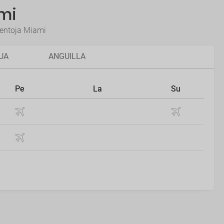
mi
lentoja Miami
UA
ANGUILLA
Pe
La
Su