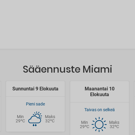
Sääennuste Miami
Sunnuntai 9 Elokuuta
Maanantai 10
Elokuuta
Pieni sade
Taivas on selkeä
Min
Maks
29ºC
32ºC
Min
Maks
29ºC
32ºC