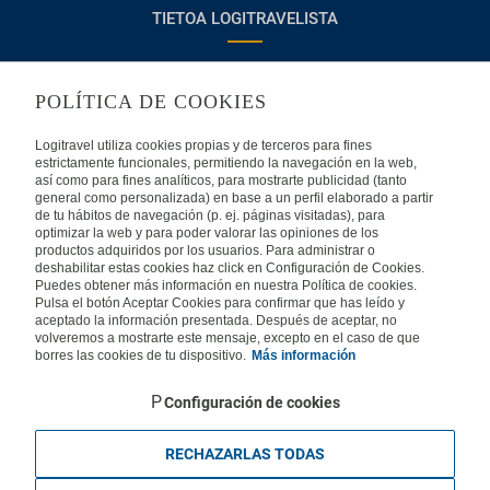
TIETOA LOGITRAVELISTA
Usein kysyttyjä kysymyksiä
Ota yhteyttä
POLÍTICA DE COOKIES
KÄYTTÖEHDOT
Logitravel utiliza cookies propias y de terceros para fines
estrictamente funcionales, permitiendo la navegación en la web,
Oikeudellinen huomautus
Yleiset valmismatkaehdot
así como para fines analíticos, para mostrarte publicidad (tanto
general como personalizada) en base a un perfil elaborado a partir
de tu hábitos de navegación (p. ej. páginas visitadas), para
Evästekäytäntömme
optimizar la web y para poder valorar las opiniones de los
productos adquiridos por los usuarios. Para administrar o
deshabilitar estas cookies haz click en Configuración de Cookies.
MUISSA MAISSA
Puedes obtener más información en nuestra Política de cookies.
Pulsa el botón Aceptar Cookies para confirmar que has leído y
aceptado la información presentada. Después de aceptar, no
Espanja
Portugali
Italia
volveremos a mostrarte este mensaje, excepto en el caso de que
borres las cookies de tu dispositivo.
Más información
Saksa
Brasilia
Ranska
Configuración de cookies
Iso-Britannia
Mexico
Europe
RECHAZARLAS TODAS