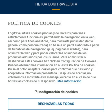
TIETOA LOGITRAVELISTA
Usein kysyttyjä kysymyksiä
Ota yhteyttä
POLÍTICA DE COOKIES
KÄYTTÖEHDOT
Logitravel utiliza cookies propias y de terceros para fines
estrictamente funcionales, permitiendo la navegación en la web,
Oikeudellinen huomautus
Yleiset valmismatkaehdot
así como para fines analíticos, para mostrarte publicidad (tanto
general como personalizada) en base a un perfil elaborado a partir
de tu hábitos de navegación (p. ej. páginas visitadas), para
Evästekäytäntömme
optimizar la web y para poder valorar las opiniones de los
productos adquiridos por los usuarios. Para administrar o
deshabilitar estas cookies haz click en Configuración de Cookies.
MUISSA MAISSA
Puedes obtener más información en nuestra Política de cookies.
Pulsa el botón Aceptar Cookies para confirmar que has leído y
aceptado la información presentada. Después de aceptar, no
Espanja
Portugali
Italia
volveremos a mostrarte este mensaje, excepto en el caso de que
borres las cookies de tu dispositivo.
Más información
Saksa
Brasilia
Ranska
Configuración de cookies
Iso-Britannia
Mexico
Europe
RECHAZARLAS TODAS